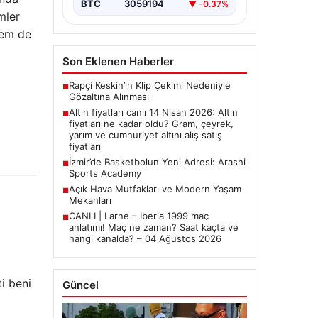
BTC
3059194
▼ -0.37%
mler
hem de
Son Eklenen Haberler
Rapçi Keskin’in Klip Çekimi Nedeniyle
■
Gözaltına Alınması
Altın fiyatları canlı 14 Nisan 2026: Altın
■
fiyatları ne kadar oldu? Gram, çeyrek,
yarım ve cumhuriyet altını alış satış
fiyatları
İzmir’de Basketbolun Yeni Adresi: Arashi
■
Sports Academy
Açık Hava Mutfakları ve Modern Yaşam
■
Mekanları
CANLI | Larne – Iberia 1999 maç
■
anlatımı! Maç ne zaman? Saat kaçta ve
hangi kanalda? – 04 Ağustos 2026
i beni
Güncel