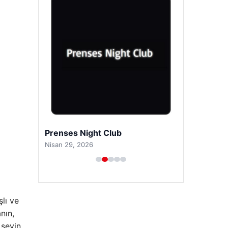
Prenses Night Club
Nisan 29, 2026
şlı ve
nın,
 şeyin