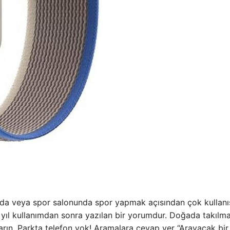
altında veya spor salonunda spor yapmak açısından çok kullanı
2 yıl kullanımdan sonra yazılan bir yorumdur. Doğada takılma
rın. Parkta telefon yok! Aramalara cevap ver “Arayacak bir