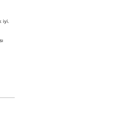
 iyi.
sı