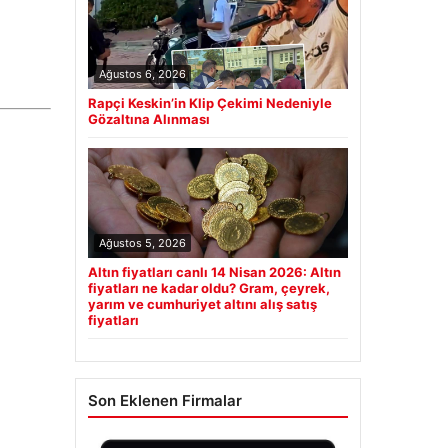
Ağustos 6, 2026
Rapçi Keskin’in Klip Çekimi Nedeniyle
Gözaltına Alınması
Ağustos 5, 2026
Altın fiyatları canlı 14 Nisan 2026: Altın
fiyatları ne kadar oldu? Gram, çeyrek,
yarım ve cumhuriyet altını alış satış
fiyatları
Son Eklenen Firmalar