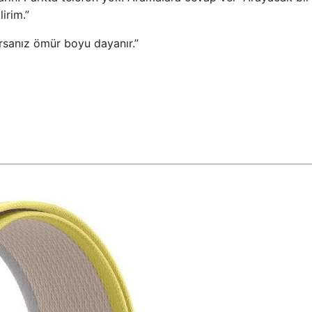
irim.”
ırsanız ömür boyu dayanır.”