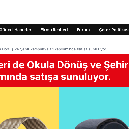
Güncel Haberler
Firma Rehberi
Forum
Çerez Politikas
a Dönüş ve Şehir kampanyaları kapsamında satışa sunuluyor.
ri de Okula Dönüş ve Şehir
ında satışa sunuluyor.