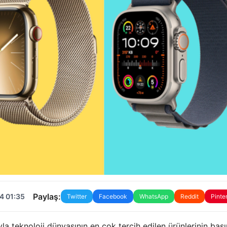
Paylaş:
4 01:35
Twitter
Facebook
WhatsApp
Reddit
Pinte
yla teknoloji dünyasının en çok tercih edilen ürünlerinin baş