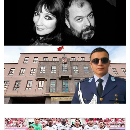
Gülriz Sururi-Engin Cezzar Tiyatro Teşvik Ödülü’nün
sahipleri belirlendi
24.07.2026 12:24
MSB, Harbiyeli Veli Bilgin’in Ölümüyle İlgili İncelemeleri
Sürdürüyor