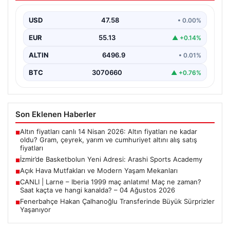
İzmir’in kalbinde kurulan ve kısa sürede adından söz
ettiren Arashi Sports Academy, bölgedeki basketbol…
USD
47.58
• 0.00%
EUR
55.13
▲ +0.14%
ALTIN
6496.9
• 0.01%
BTC
3070660
▲ +0.76%
Son Eklenen Haberler
Altın fiyatları canlı 14 Nisan 2026: Altın fiyatları ne kadar
■
oldu? Gram, çeyrek, yarım ve cumhuriyet altını alış satış
fiyatları
İzmir’de Basketbolun Yeni Adresi: Arashi Sports Academy
■
Açık Hava Mutfakları ve Modern Yaşam Mekanları
■
CANLI | Larne – Iberia 1999 maç anlatımı! Maç ne zaman?
■
Saat kaçta ve hangi kanalda? – 04 Ağustos 2026
Fenerbahçe Hakan Çalhanoğlu Transferinde Büyük Sürprizler
■
Yaşanıyor