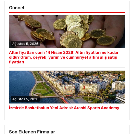
Güncel
Ağustos 5, 2026
Altın fiyatları canlı 14 Nisan 2026: Altın fiyatları ne kadar
oldu? Gram, çeyrek, yarım ve cumhuriyet altını alış satış
fiyatları
Ağustos 5, 2026
İzmir’de Basketbolun Yeni Adresi: Arashi Sports Academy
Son Eklenen Firmalar