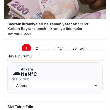
Bayram ikramiyeleri ne zaman yatacak? 2026
Kurban Bayramı emekli ikramiye ödemeleri
Temmuz 3, 2026
Yazı
1
2
…
124
Sonraki
sayfalaması
Hava Durumu
☁
Ankara
NaN°C
ŞEHIR SEÇ
Bizi Takip Edin