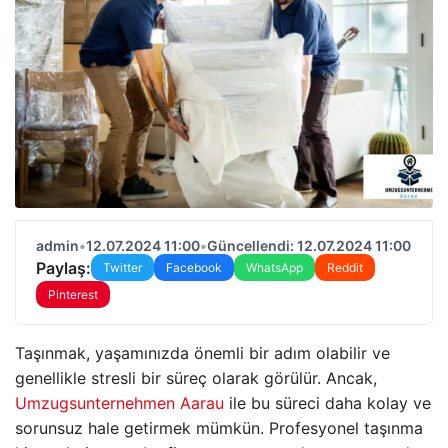
admin
•
12.07.2024 11:00
•
Güncellendi: 12.07.2024 11:00
Paylaş:
Twitter
Facebook
WhatsApp
Reddit
Pinterest
Taşınmak, yaşamınızda önemli bir adım olabilir ve
genellikle stresli bir süreç olarak görülür. Ancak,
Umzugsunternehmen Aarau
ile bu süreci daha kolay ve
sorunsuz hale getirmek mümkün. Profesyonel taşınma