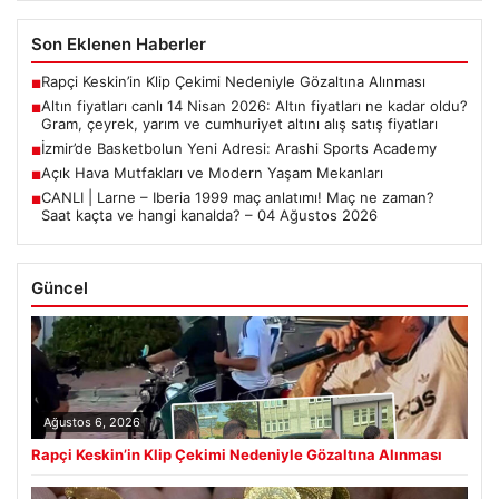
Son Eklenen Haberler
Rapçi Keskin’in Klip Çekimi Nedeniyle Gözaltına Alınması
■
Altın fiyatları canlı 14 Nisan 2026: Altın fiyatları ne kadar oldu?
■
Gram, çeyrek, yarım ve cumhuriyet altını alış satış fiyatları
İzmir’de Basketbolun Yeni Adresi: Arashi Sports Academy
■
Açık Hava Mutfakları ve Modern Yaşam Mekanları
■
CANLI | Larne – Iberia 1999 maç anlatımı! Maç ne zaman?
■
Saat kaçta ve hangi kanalda? – 04 Ağustos 2026
Güncel
Ağustos 6, 2026
Rapçi Keskin’in Klip Çekimi Nedeniyle Gözaltına Alınması