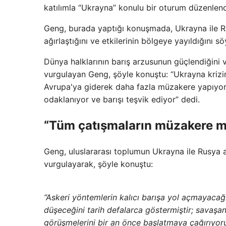
katılımla “Ukrayna” konulu bir oturum düzenlend
Geng, burada yaptığı konuşmada, Ukrayna ile Rus
ağırlaştığını ve etkilerinin bölgeye yayıldığını sö
Dünya halklarının barış arzusunun güçlendiğini ve
vurgulayan Geng, şöyle konuştu: “Ukrayna krizin
Avrupa'ya giderek daha fazla müzakere yapıyo
odaklanıyor ve barışı teşvik ediyor” dedi.
“Tüm çatışmaların müzakere ma
Geng, uluslararası toplumun Ukrayna ile Rusya ar
vurgulayarak, şöyle konuştu:
“Askeri yöntemlerin kalıcı barışa yol açmayaca
düşeceğini tarih defalarca göstermiştir; savaşan
görüşmelerini bir an önce başlatmaya çağırıyoru