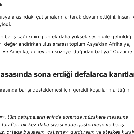
i.
ya arasındaki çatışmaların artarak devam ettiğini, insani k
yledi.
 barış çağrısının giderek daha yüksek sesle dile getirildiği
i değerlendirirken uluslararası toplum Asya'dan Afrika'ya,
r. ve Amerika, güneyden kuzeye, doğudan batıya.” Çözüme
sasında sona erdiği defalarca kanıtla
asında barışı desteklemesi için gerekli koşulların arttığını
ğını, tüm çatışmaların eninde sonunda müzakere masasına
 tarafları bir kez daha siyasi irade göstermeye ve barış
z. ortada buluşalım, çatışmayı durduralım ve ateşkes kural