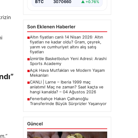
BTC
3070660
▲ +0.76%
rizin
Son Eklenen Haberler
Altın fiyatları canlı 14 Nisan 2026: Altın
ni
■
fiyatları ne kadar oldu? Gram, çeyrek,
yarım ve cumhuriyet altını alış satış
fiyatları
İzmir’de Basketbolun Yeni Adresi: Arashi
■
Sports Academy
Açık Hava Mutfakları ve Modern Yaşam
■
ndı”
Mekanları
CANLI | Larne – Iberia 1999 maç
■
anlatımı! Maç ne zaman? Saat kaçta ve
hangi kanalda? – 04 Ağustos 2026
Fenerbahçe Hakan Çalhanoğlu
■
Transferinde Büyük Sürprizler Yaşanıyor
Güncel
ım.”