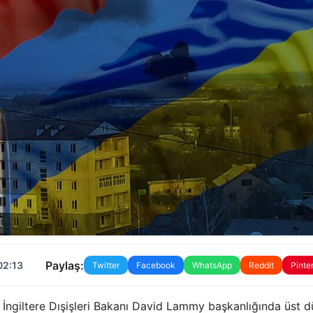
Paylaş:
02:13
Twitter
Facebook
WhatsApp
Reddit
Pinte
 İngiltere Dışişleri Bakanı David Lammy başkanlığında üst 