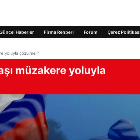
Güncel Haberler
Firma Rehberi
Forum
Çerez Politikas
e yoluyla çözülmeli”
şı müzakere yoluyla