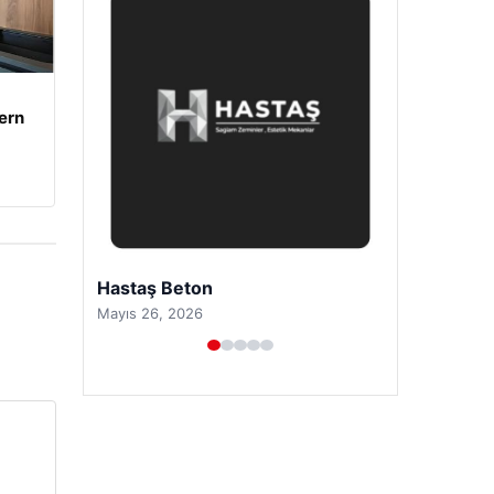
ern
Prenses Night Club
Nisan 29, 2026