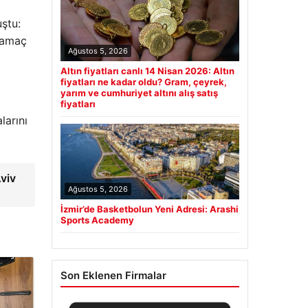
ştu:
n amaç
Ağustos 5, 2026
Altın fiyatları canlı 14 Nisan 2026: Altın
fiyatları ne kadar oldu? Gram, çeyrek,
yarım ve cumhuriyet altını alış satış
fiyatları
larını
Aviv
Ağustos 5, 2026
İzmir’de Basketbolun Yeni Adresi: Arashi
Sports Academy
Son Eklenen Firmalar