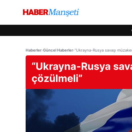
Haberler
›
Güncel Haberler
›
“Ukrayna-Rusya savaşı müzaker
“Ukrayna-Rusya sava
çözülmeli”