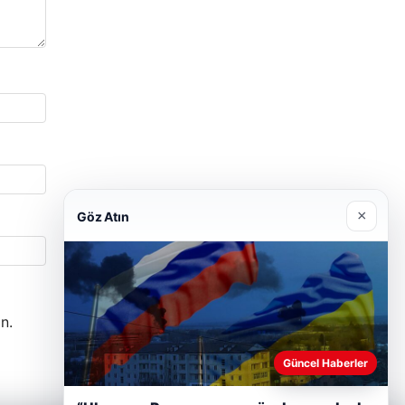
×
Göz Atın
n.
Güncel Haberler