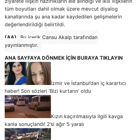
ziyarete ilişkin hazırlıkların ele alındığı ve ikili ilişkilerin
tüm boyutları dahil olmak üzere mevcut diyalog
kanallarında şu ana kadar kaydedilen gelişmelerin
değerlendirildiği belirtildi.
(AA)
Bu içerik Cansu Akalp tarafından
yayınlanmıştır.
ANA SAYFAYA DÖNMEK İÇİN BURAYA TIKLAYIN
İzmir ve İstanbul’dan iç karartıcı
haber! Son sözleri ‘Bizi kurtarın’ oldu
Kızın kaçırılmasıyla ilgili kavga
kanla sonuçlandı! 2’si ağır 5 yaralı