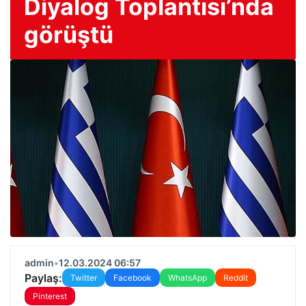
Diyalog Toplantısı’nda
görüştü
admin
•
12.03.2024 06:57
Paylaş:
Twitter
Facebook
WhatsApp
Reddit
Pinterest