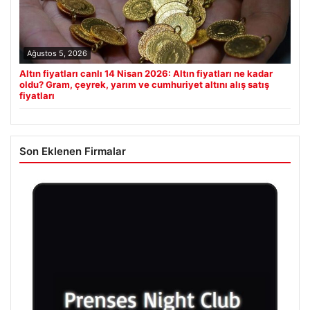
Ağustos 5, 2026
Altın fiyatları canlı 14 Nisan 2026: Altın fiyatları ne kadar
oldu? Gram, çeyrek, yarım ve cumhuriyet altını alış satış
fiyatları
Son Eklenen Firmalar