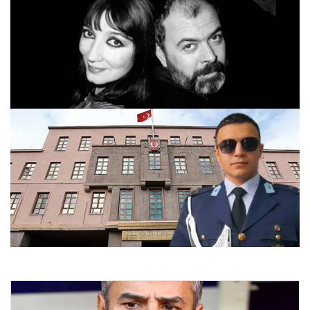
Gülriz Sururi-Engin Cezzar Tiyatro Teşvik Ödülü’nün
sahipleri belirlendi
24.07.2026 12:24
MSB, Harbiyeli Veli Bilgin’in Ölümüyle İlgili İncelemeleri
Sürdürüyor