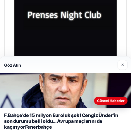
×
Göz Atın
Prenses Night Club
Nisan 29, 2026
Güncel Haberler
Web sitemizi nasıl kullandığınızı daha iyi anlayabilmek,
F.Bahçe’de 15 milyon Euroluk şok! Cengiz Ünder’in
deneyiminizi kişiselleştirmek ve geliştirmek amacıyla çerezler
son durumu belli oldu… Avrupa maçlarını da
kullanıyoruz.
Çerez Politikamız
kaçırıyorFenerbahçe