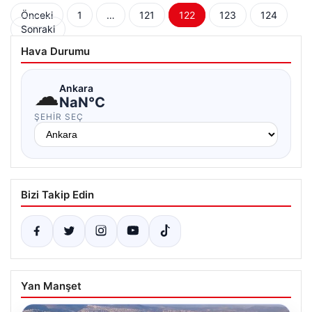
Yazı
Önceki
1
…
121
122
123
124
Sonraki
sayfalaması
Hava Durumu
☁
Ankara
NaN°C
ŞEHIR SEÇ
Bizi Takip Edin
Yan Manşet