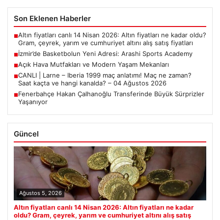
Son Eklenen Haberler
Altın fiyatları canlı 14 Nisan 2026: Altın fiyatları ne kadar oldu?
■
Gram, çeyrek, yarım ve cumhuriyet altını alış satış fiyatları
İzmir’de Basketbolun Yeni Adresi: Arashi Sports Academy
■
Açık Hava Mutfakları ve Modern Yaşam Mekanları
■
CANLI | Larne – Iberia 1999 maç anlatımı! Maç ne zaman?
■
Saat kaçta ve hangi kanalda? – 04 Ağustos 2026
Fenerbahçe Hakan Çalhanoğlu Transferinde Büyük Sürprizler
■
Yaşanıyor
Güncel
Ağustos 5, 2026
Altın fiyatları canlı 14 Nisan 2026: Altın fiyatları ne kadar
oldu? Gram, çeyrek, yarım ve cumhuriyet altını alış satış