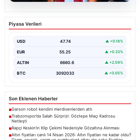
07.08.2026
Trabzonspor’da Salah Sürprizi: Göztepe
Piyasa Verileri
Maçı Kadrosu Netleşti
Trabzonspor, Göztepe ile oynayacağı özel karşılaşmada
sahaya çıkacak oyuncuları açıkladı. Bu önemli mücadele,
USD
47.74
▲ +0.18%
uzun…
EUR
55.25
▲ +0.32%
ALTIN
6660.6
▲ +2.59%
BTC
3092033
▲ +0.05%
Son Eklenen Haberler
Garson robot kendini merdivenlerden attı
■
Trabzonspor’da Salah Sürprizi: Göztepe Maçı Kadrosu
■
Netleşti
Rapçi Keskin’in Klip Çekimi Nedeniyle Gözaltına Alınması
■
Altın fiyatları canlı 14 Nisan 2026: Altın fiyatları ne kadar oldu?
■
Gram, çeyrek, yarım ve cumhuriyet altını alış satış fiyatları