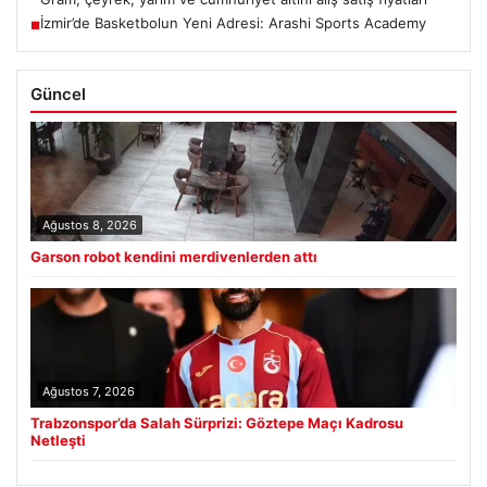
İzmir’de Basketbolun Yeni Adresi: Arashi Sports Academy
■
Güncel
Ağustos 8, 2026
Garson robot kendini merdivenlerden attı
Ağustos 7, 2026
Trabzonspor’da Salah Sürprizi: Göztepe Maçı Kadrosu
Netleşti