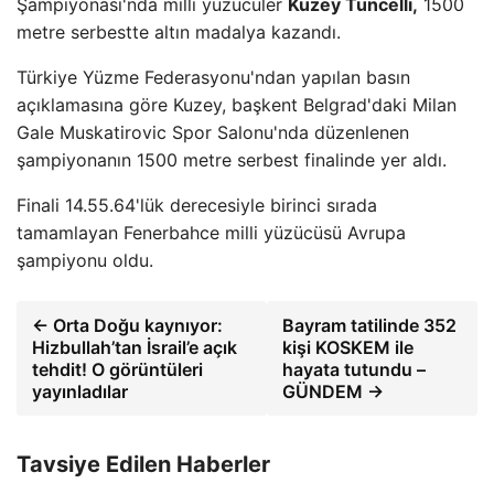
Şampiyonası'nda milli yüzücüler
Kuzey Tuncelli,
1500
metre serbestte altın madalya kazandı.
Türkiye Yüzme Federasyonu'ndan yapılan basın
açıklamasına göre Kuzey, başkent Belgrad'daki Milan
Gale Muskatirovic Spor Salonu'nda düzenlenen
şampiyonanın 1500 metre serbest finalinde yer aldı.
Finali 14.55.64'lük derecesiyle birinci sırada
tamamlayan Fenerbahce milli yüzücüsü Avrupa
şampiyonu oldu.
← Orta Doğu kaynıyor:
Bayram tatilinde 352
Hizbullah’tan İsrail’e açık
kişi KOSKEM ile
tehdit! O görüntüleri
hayata tutundu –
yayınladılar
GÜNDEM →
Tavsiye Edilen Haberler