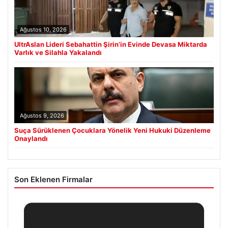
Ağustos 10, 2026
UltrAslan Lideri Sebahattin Şirin’in Evinde Devasa Miktarda
Varlık ve Silahla Yakalandı
Ağustos 9, 2026
Suça Sürüklenen Çocuklara Yönelik Yeni Hukuki Düzenleme
Onaylandı
Son Eklenen Firmalar