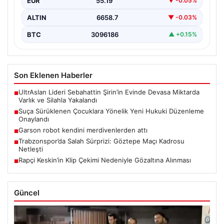
EUR
55.19
▼ -0.05%
ALTIN
6658.7
▼ -0.03%
BTC
3096186
▲ +0.15%
Son Eklenen Haberler
UltrAslan Lideri Sebahattin Şirin’in Evinde Devasa Miktarda
■
Varlık ve Silahla Yakalandı
Suça Sürüklenen Çocuklara Yönelik Yeni Hukuki Düzenleme
■
Onaylandı
Garson robot kendini merdivenlerden attı
■
Trabzonspor’da Salah Sürprizi: Göztepe Maçı Kadrosu
■
Netleşti
Rapçi Keskin’in Klip Çekimi Nedeniyle Gözaltına Alınması
■
Güncel