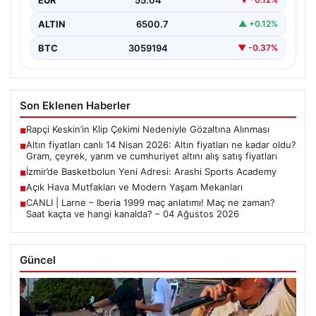
ALTIN
6500.7
▲ +0.12%
BTC
3059194
▼ -0.37%
Son Eklenen Haberler
Rapçi Keskin’in Klip Çekimi Nedeniyle Gözaltına Alınması
■
Altın fiyatları canlı 14 Nisan 2026: Altın fiyatları ne kadar oldu?
■
Gram, çeyrek, yarım ve cumhuriyet altını alış satış fiyatları
İzmir’de Basketbolun Yeni Adresi: Arashi Sports Academy
■
Açık Hava Mutfakları ve Modern Yaşam Mekanları
■
CANLI | Larne – Iberia 1999 maç anlatımı! Maç ne zaman?
■
Saat kaçta ve hangi kanalda? – 04 Ağustos 2026
Güncel