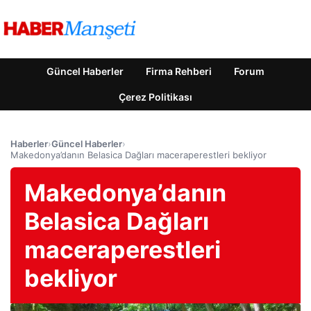
Güncel Haberler
Firma Rehberi
Forum
Çerez Politikası
Haberler
›
Güncel Haberler
›
Makedonya’danın Belasica Dağları maceraperestleri bekliyor
Makedonya’danın
Belasica Dağları
maceraperestleri
bekliyor