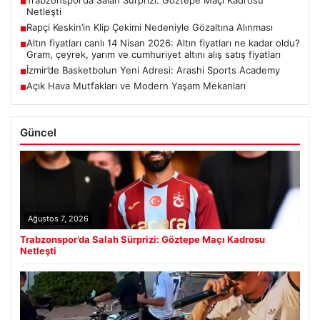
Trabzonspor’da Salah Sürprizi: Göztepe Maçı Kadrosu
■
Netleşti
Rapçi Keskin’in Klip Çekimi Nedeniyle Gözaltına Alınması
■
Altın fiyatları canlı 14 Nisan 2026: Altın fiyatları ne kadar oldu?
■
Gram, çeyrek, yarım ve cumhuriyet altını alış satış fiyatları
İzmir’de Basketbolun Yeni Adresi: Arashi Sports Academy
■
Açık Hava Mutfakları ve Modern Yaşam Mekanları
■
Güncel
Ağustos 7, 2026
Trabzonspor’da Salah Sürprizi: Göztepe Maçı Kadrosu
Netleşti