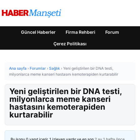
Güncel Haberler
Firma Rehberi
Forum
Çerez Politikası
Ana sayfa
›
Forumlar
›
Sağlık
›
Yeni geliştirilen bir DNA testi,
milyonlarca meme kanseri hastasını kemoterapiden kurtarabilir
Yeni geliştirilen bir DNA testi,
milyonlarca meme kanseri
hastasını kemoterapiden
kurtarabilir
Bu konu 0 yanıt içerir, 1 izleyen vardır ve en son
2 ay 1 hafta önce