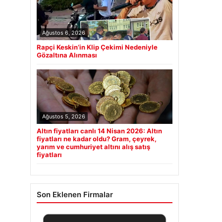
Ağustos 6, 2026
Rapçi Keskin’in Klip Çekimi Nedeniyle
Gözaltına Alınması
Ağustos 5, 2026
Altın fiyatları canlı 14 Nisan 2026: Altın
fiyatları ne kadar oldu? Gram, çeyrek,
yarım ve cumhuriyet altını alış satış
fiyatları
Son Eklenen Firmalar