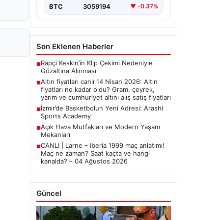
BTC
3059194
▼ -0.37%
Son Eklenen Haberler
Rapçi Keskin’in Klip Çekimi Nedeniyle
■
Gözaltına Alınması
Altın fiyatları canlı 14 Nisan 2026: Altın
■
fiyatları ne kadar oldu? Gram, çeyrek,
yarım ve cumhuriyet altını alış satış fiyatları
İzmir’de Basketbolun Yeni Adresi: Arashi
■
Sports Academy
Açık Hava Mutfakları ve Modern Yaşam
■
Mekanları
CANLI | Larne – Iberia 1999 maç anlatımı!
■
Maç ne zaman? Saat kaçta ve hangi
kanalda? – 04 Ağustos 2026
Güncel