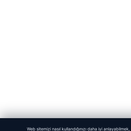
Web sitemizi nasıl kullandığınızı daha iyi anlayabilmek,
© 2026 Haber Manşeti