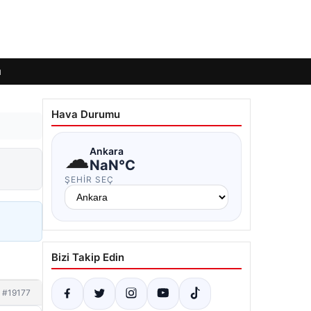
ı
Hava Durumu
☁
Ankara
NaN°C
ŞEHIR SEÇ
Bizi Takip Edin
#19177