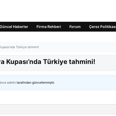
Güncel Haberler
Firma Rehberi
Forum
Çerez Politikas
upası’nda Türkiye tahmini!
a Kupası’nda Türkiye tahmini!
 önce
admin
tarafından güncellenmiştir.