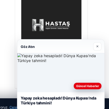
×
Göz Atın
Prenses Night Club
Nisan 29, 2026
Güncel Haberler
Yapay zeka hesapladı! Dünya Kupası’nda
Türkiye tahmini!
ıyoruz.
Çerez Politikamız
Reddet
Kabul Et