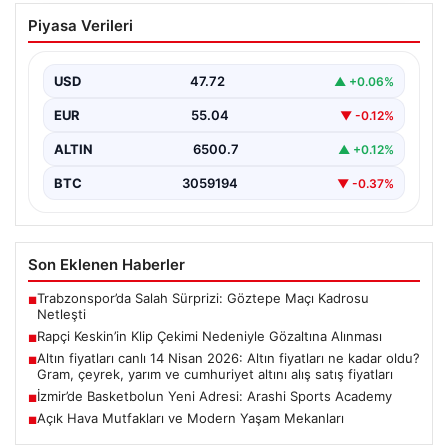
Rapçi Keskin’in Klip Çekimi Nedeniyle
Piyasa Verileri
Gözaltına Alınması
Sosyal medya platformlarında 'Keskin' sahne adıyla
bilinen rapçi Yüşa Keskin, klip çekimi sırasında silah…
USD
47.72
▲ +0.06%
EUR
55.04
▼ -0.12%
ALTIN
6500.7
▲ +0.12%
BTC
3059194
▼ -0.37%
Son Eklenen Haberler
Trabzonspor’da Salah Sürprizi: Göztepe Maçı Kadrosu
■
Netleşti
Rapçi Keskin’in Klip Çekimi Nedeniyle Gözaltına Alınması
■
Altın fiyatları canlı 14 Nisan 2026: Altın fiyatları ne kadar oldu?
■
Gram, çeyrek, yarım ve cumhuriyet altını alış satış fiyatları
İzmir’de Basketbolun Yeni Adresi: Arashi Sports Academy
■
Açık Hava Mutfakları ve Modern Yaşam Mekanları
■