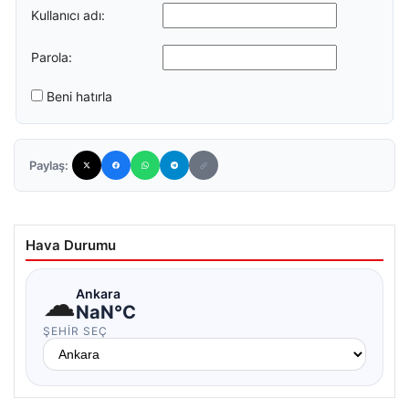
Kullanıcı adı:
Parola:
Beni hatırla
Paylaş:
Hava Durumu
☁
Ankara
NaN°C
ŞEHIR SEÇ