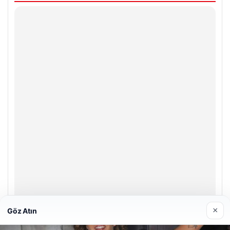
×
Göz Atın
Prenses Night Club