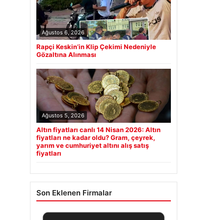
Ağustos 6, 2026
Rapçi Keskin’in Klip Çekimi Nedeniyle
Gözaltına Alınması
Ağustos 5, 2026
Altın fiyatları canlı 14 Nisan 2026: Altın
fiyatları ne kadar oldu? Gram, çeyrek,
yarım ve cumhuriyet altını alış satış
fiyatları
Son Eklenen Firmalar