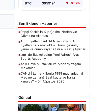
BTC
3059194
▼ -0.37%
Son Eklenen Haberler
Rapçi Keskin’in Klip Çekimi Nedeniyle
■
Gözaltına Alınması
Altın fiyatları canlı 14 Nisan 2026: Altın
■
fiyatları ne kadar oldu? Gram, çeyrek,
yarım ve cumhuriyet altını alış satış fiyatları
İzmir’de Basketbolun Yeni Adresi: Arashi
■
Sports Academy
Açık Hava Mutfakları ve Modern Yaşam
■
Mekanları
CANLI | Larne – Iberia 1999 maç anlatımı!
■
Maç ne zaman? Saat kaçta ve hangi
kanalda? – 04 Ağustos 2026
Güncel