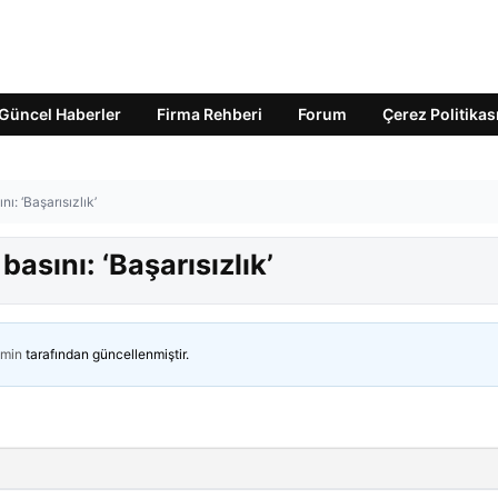
Güncel Haberler
Firma Rehberi
Forum
Çerez Politikas
nı: ‘Başarısızlık’
basını: ‘Başarısızlık’
min
tarafından güncellenmiştir.