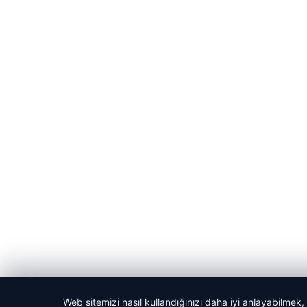
Web sitemizi nasıl kullandığınızı daha iyi anlayabilmek,
© 2026 Haber Manşeti