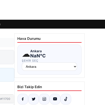
ı
Hava Durumu
☁
Ankara
NaN°C
ŞEHIR SEÇ
Bizi Takip Edin
#11700