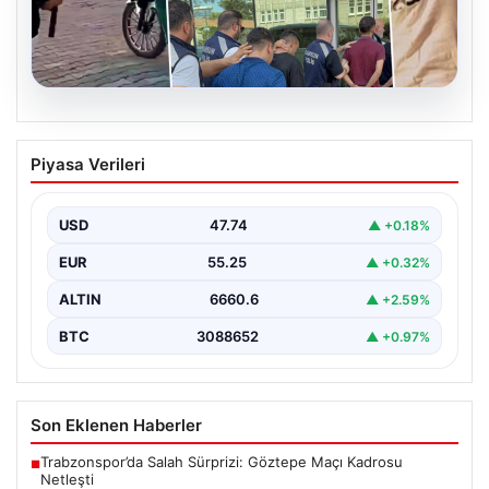
06.08.2026
Rapçi Keskin’in Klip Çekimi Nedeniyle
Piyasa Verileri
Gözaltına Alınması
Sosyal medya platformlarında 'Keskin' sahne adıyla
bilinen rapçi Yüşa Keskin, klip çekimi sırasında silah…
USD
47.74
▲ +0.18%
EUR
55.25
▲ +0.32%
ALTIN
6660.6
▲ +2.59%
BTC
3088652
▲ +0.97%
Son Eklenen Haberler
Trabzonspor’da Salah Sürprizi: Göztepe Maçı Kadrosu
■
Netleşti