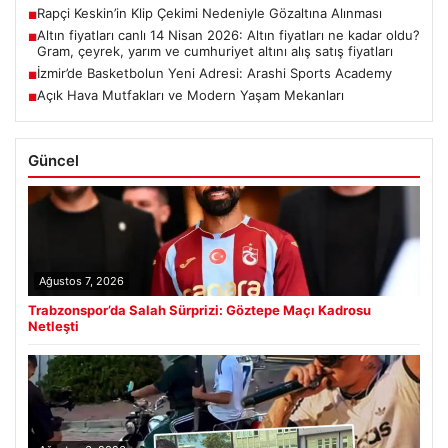
Rapçi Keskin’in Klip Çekimi Nedeniyle Gözaltına Alınması
■
Altın fiyatları canlı 14 Nisan 2026: Altın fiyatları ne kadar oldu?
■
Gram, çeyrek, yarım ve cumhuriyet altını alış satış fiyatları
İzmir’de Basketbolun Yeni Adresi: Arashi Sports Academy
■
Açık Hava Mutfakları ve Modern Yaşam Mekanları
■
Güncel
Ağustos 7, 2026
Trabzonspor’da Salah Sürprizi: Göztepe Maçı Kadrosu
Netleşti