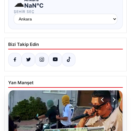
☁
NaN°C
ŞEHIR SEÇ
Bizi Takip Edin
Yan Manşet