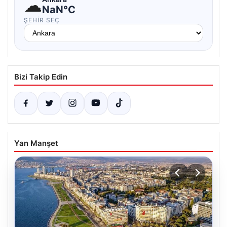
☁
NaN°C
ŞEHIR SEÇ
Bizi Takip Edin
Yan Manşet