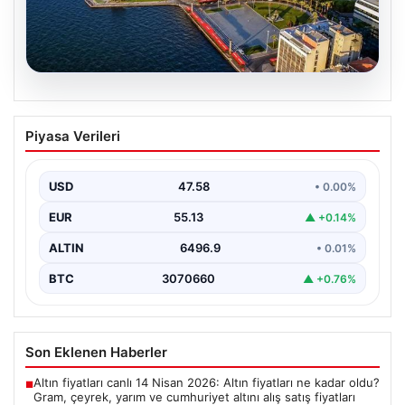
05.08.2026
İzmir’de Basketbolun Yeni Adresi:
Piyasa Verileri
Arashi Sports Academy
İzmir'in kalbinde kurulan ve kısa sürede adından söz
ettiren Arashi Sports Academy, bölgedeki basketbol…
USD
47.58
• 0.00%
EUR
55.13
▲ +0.14%
ALTIN
6496.9
• 0.01%
BTC
3070660
▲ +0.76%
Son Eklenen Haberler
Altın fiyatları canlı 14 Nisan 2026: Altın fiyatları ne kadar oldu?
■
Gram, çeyrek, yarım ve cumhuriyet altını alış satış fiyatları