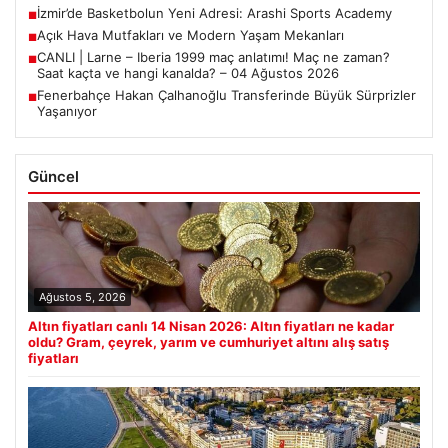
İzmir’de Basketbolun Yeni Adresi: Arashi Sports Academy
■
Açık Hava Mutfakları ve Modern Yaşam Mekanları
■
CANLI | Larne – Iberia 1999 maç anlatımı! Maç ne zaman?
■
Saat kaçta ve hangi kanalda? – 04 Ağustos 2026
Fenerbahçe Hakan Çalhanoğlu Transferinde Büyük Sürprizler
■
Yaşanıyor
Güncel
Ağustos 5, 2026
Altın fiyatları canlı 14 Nisan 2026: Altın fiyatları ne kadar
oldu? Gram, çeyrek, yarım ve cumhuriyet altını alış satış
fiyatları