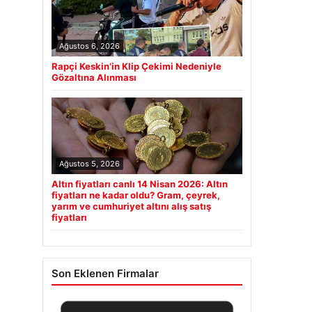
Ağustos 6, 2026
Rapçi Keskin’in Klip Çekimi Nedeniyle
Gözaltına Alınması
Ağustos 5, 2026
Altın fiyatları canlı 14 Nisan 2026: Altın
fiyatları ne kadar oldu? Gram, çeyrek,
yarım ve cumhuriyet altını alış satış
fiyatları
Son Eklenen Firmalar