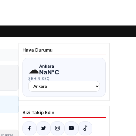
ı
Hava Durumu
☁
Ankara
NaN°C
ŞEHIR SEÇ
Bizi Takip Edin
#19876