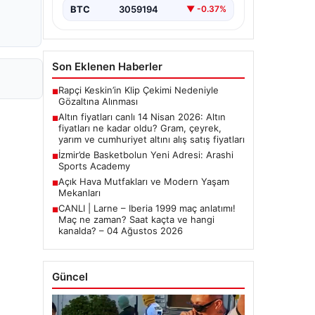
BTC
3059194
▼ -0.37%
Son Eklenen Haberler
Rapçi Keskin’in Klip Çekimi Nedeniyle
■
Gözaltına Alınması
Altın fiyatları canlı 14 Nisan 2026: Altın
■
fiyatları ne kadar oldu? Gram, çeyrek,
yarım ve cumhuriyet altını alış satış fiyatları
İzmir’de Basketbolun Yeni Adresi: Arashi
■
Sports Academy
Açık Hava Mutfakları ve Modern Yaşam
■
Mekanları
CANLI | Larne – Iberia 1999 maç anlatımı!
■
Maç ne zaman? Saat kaçta ve hangi
kanalda? – 04 Ağustos 2026
Güncel