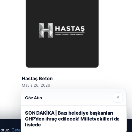
Hastaş Beton
Mayıs 26, 2026
×
Göz Atın
SON DAKİKA | Bazı belediye başkanları
CHP’den ihraç edilecek! Milletvekilleri de
listede
ıyoruz.
Çerez Politikamız
Reddet
Kabul Et