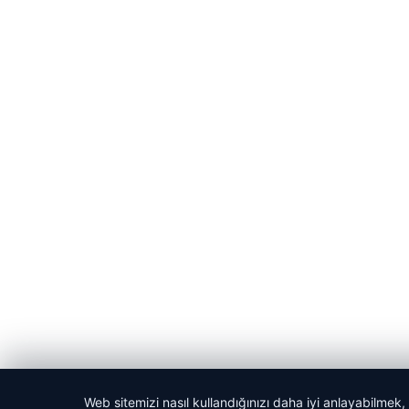
Web sitemizi nasıl kullandığınızı daha iyi anlayabilmek,
© 2026 Haber Manşeti