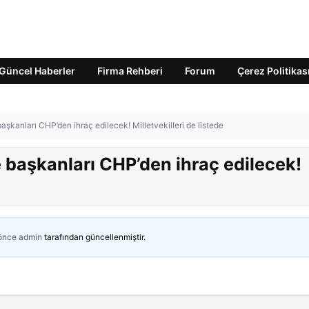
Güncel Haberler
Firma Rehberi
Forum
Çerez Politikas
şkanları CHP’den ihraç edilecek! Milletvekilleri de listede
 başkanları CHP’den ihraç edilecek!
 önce
admin
tarafından güncellenmiştir.