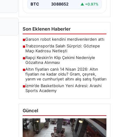
BTC
3088652
▲ +0.97%
Son Eklenen Haberler
Garson robot kendini merdivenlerden attı
■
Trabzonspor’da Salah Sürprizi: Göztepe
■
Maçı Kadrosu Netleşti
Rapçi Keskin’in Klip Çekimi Nedeniyle
■
Gözaltına Alınması
Altın fiyatları canlı 14 Nisan 2026: Altın
■
fiyatları ne kadar oldu? Gram, çeyrek,
yarım ve cumhuriyet altını alış satış fiyatları
İzmir’de Basketbolun Yeni Adresi: Arashi
■
Sports Academy
Güncel