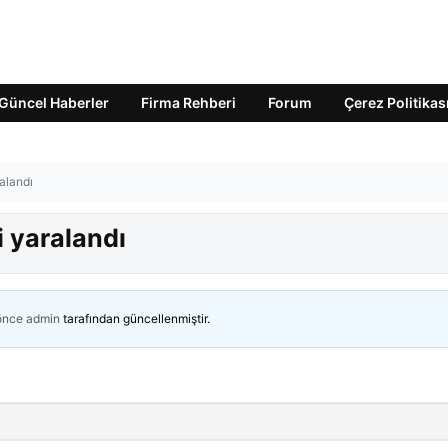
Güncel Haberler
Firma Rehberi
Forum
Çerez Politikas
ralandı
şi yaralandı
 önce
admin
tarafından güncellenmiştir.