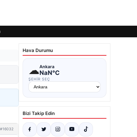
ı
Hava Durumu
☁
Ankara
NaN°C
ŞEHIR SEÇ
Bizi Takip Edin
#16032