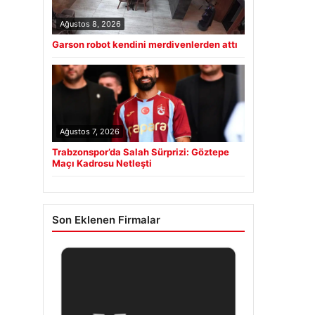
Ağustos 8, 2026
Garson robot kendini merdivenlerden attı
Ağustos 7, 2026
Trabzonspor’da Salah Sürprizi: Göztepe
Maçı Kadrosu Netleşti
Son Eklenen Firmalar