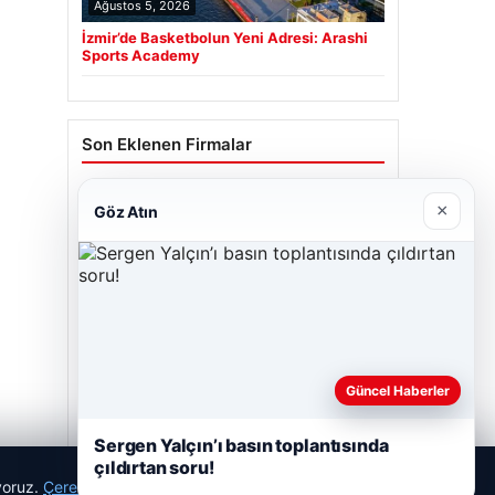
Ağustos 5, 2026
İzmir’de Basketbolun Yeni Adresi: Arashi
Sports Academy
Son Eklenen Firmalar
×
Göz Atın
Güncel Haberler
Sergen Yalçın’ı basın toplantısında
çıldırtan soru!
ıyoruz.
Çerez Politikamız
Reddet
Kabul Et