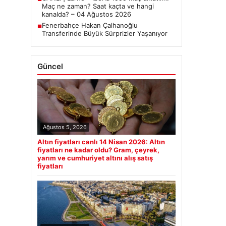
Maç ne zaman? Saat kaçta ve hangi
kanalda? – 04 Ağustos 2026
Fenerbahçe Hakan Çalhanoğlu
■
Transferinde Büyük Sürprizler Yaşanıyor
Güncel
Ağustos 5, 2026
Altın fiyatları canlı 14 Nisan 2026: Altın
fiyatları ne kadar oldu? Gram, çeyrek,
yarım ve cumhuriyet altını alış satış
fiyatları