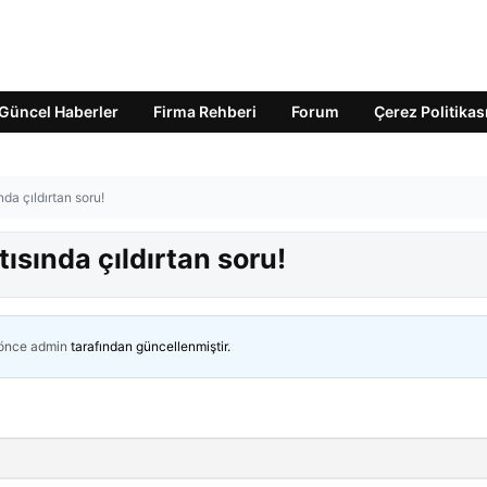
Güncel Haberler
Firma Rehberi
Forum
Çerez Politikas
nda çıldırtan soru!
tısında çıldırtan soru!
 önce
admin
tarafından güncellenmiştir.