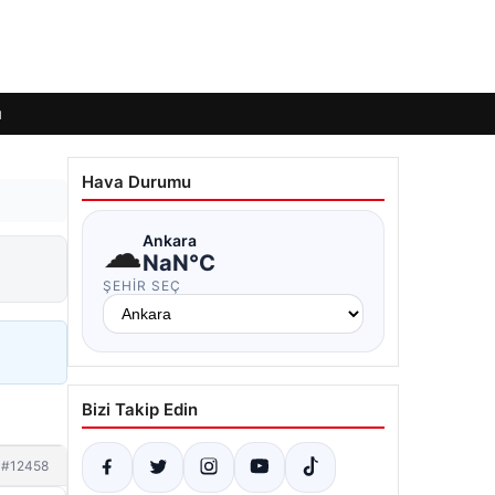
ı
Hava Durumu
☁
Ankara
NaN°C
ŞEHIR SEÇ
Bizi Takip Edin
#12458