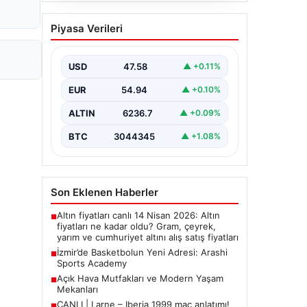
Açık Hava Mutfakları ve
Piyasa Verileri
Modern Yaşam Mekanları
Açık hava tasarımı günümüzde ciddi
bir gelişim yaşamaktadır. Özellikle de
USD
47.58
▲ +0.11%
müstakil konutlarda bulunan ev…
EUR
54.94
▲ +0.10%
ALTIN
6236.7
▲ +0.09%
BTC
3044345
▲ +1.08%
Son Eklenen Haberler
Altın fiyatları canlı 14 Nisan 2026: Altın
■
fiyatları ne kadar oldu? Gram, çeyrek,
yarım ve cumhuriyet altını alış satış fiyatları
İzmir’de Basketbolun Yeni Adresi: Arashi
■
Sports Academy
Açık Hava Mutfakları ve Modern Yaşam
■
Mekanları
CANLI | Larne – Iberia 1999 maç anlatımı!
■