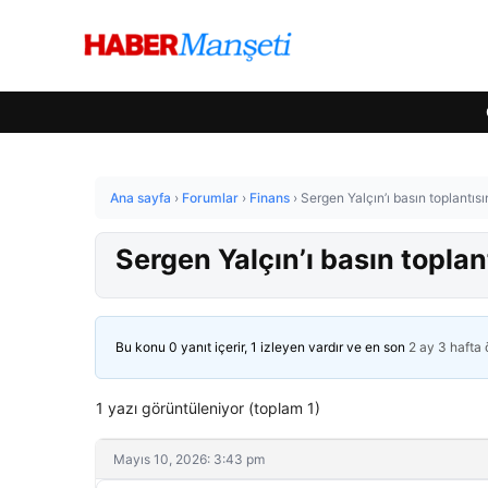
Ana sayfa
›
Forumlar
›
Finans
›
Sergen Yalçın’ı basın toplantısı
Sergen Yalçın’ı basın toplan
Bu konu 0 yanıt içerir, 1 izleyen vardır ve en son
2 ay 3 hafta
1 yazı görüntüleniyor (toplam 1)
Mayıs 10, 2026: 3:43 pm