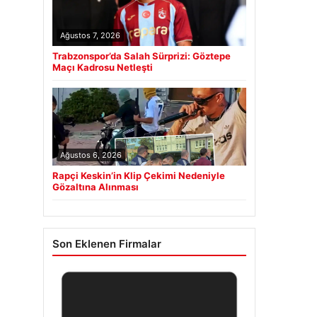
Ağustos 7, 2026
Trabzonspor’da Salah Sürprizi: Göztepe
Maçı Kadrosu Netleşti
Ağustos 6, 2026
Rapçi Keskin’in Klip Çekimi Nedeniyle
Gözaltına Alınması
Son Eklenen Firmalar