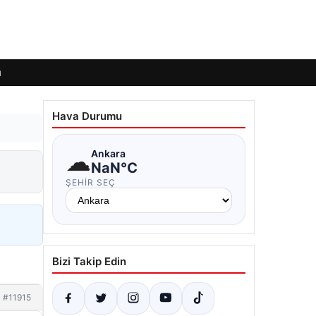
ı
Hava Durumu
☁
Ankara
NaN°C
ŞEHIR SEÇ
Bizi Takip Edin
#11915