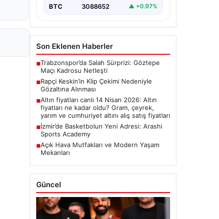
BTC
3088652
▲ +0.97%
Son Eklenen Haberler
Trabzonspor’da Salah Sürprizi: Göztepe
■
Maçı Kadrosu Netleşti
Rapçi Keskin’in Klip Çekimi Nedeniyle
■
Gözaltına Alınması
Altın fiyatları canlı 14 Nisan 2026: Altın
■
fiyatları ne kadar oldu? Gram, çeyrek,
yarım ve cumhuriyet altını alış satış fiyatları
İzmir’de Basketbolun Yeni Adresi: Arashi
■
Sports Academy
Açık Hava Mutfakları ve Modern Yaşam
■
Mekanları
Güncel