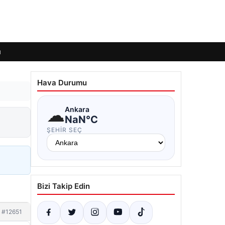
ı
Hava Durumu
☁
Ankara
NaN°C
ŞEHIR SEÇ
Bizi Takip Edin
#12651