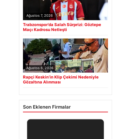
Ağustos 7, 2026
Trabzonspor’da Salah Sürprizi: Göztepe
Maçı Kadrosu Netleşti
Ağustos 6, 2026
Rapçi Keskin’in Klip Çekimi Nedeniyle
Gözaltına Alınması
Son Eklenen Firmalar