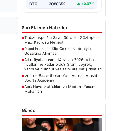
BTC
3088652
▲ +0.97%
Son Eklenen Haberler
Trabzonspor’da Salah Sürprizi: Göztepe
■
Maçı Kadrosu Netleşti
Rapçi Keskin’in Klip Çekimi Nedeniyle
■
Gözaltına Alınması
Altın fiyatları canlı 14 Nisan 2026: Altın
■
fiyatları ne kadar oldu? Gram, çeyrek,
yarım ve cumhuriyet altını alış satış fiyatları
İzmir’de Basketbolun Yeni Adresi: Arashi
■
Sports Academy
Açık Hava Mutfakları ve Modern Yaşam
■
Mekanları
Güncel