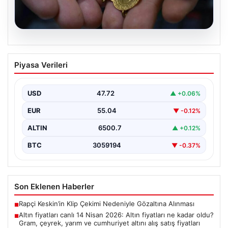
05.08.2026
Altın fiyatları canlı 14 Nisan 2026: Altın
Piyasa Verileri
fiyatları ne kadar oldu? Gram, çeyrek,
yarım ve cumhuriyet altını alış satış
fiyatları
USD
47.72
▲ +0.06%
EUR
55.04
▼ -0.12%
ALTIN
6500.7
▲ +0.12%
BTC
3059194
▼ -0.37%
Son Eklenen Haberler
Rapçi Keskin’in Klip Çekimi Nedeniyle Gözaltına Alınması
■
Altın fiyatları canlı 14 Nisan 2026: Altın fiyatları ne kadar oldu?
■
Gram, çeyrek, yarım ve cumhuriyet altını alış satış fiyatları