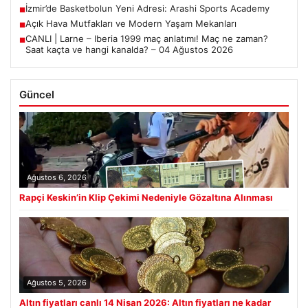
İzmir’de Basketbolun Yeni Adresi: Arashi Sports Academy
■
Açık Hava Mutfakları ve Modern Yaşam Mekanları
■
CANLI | Larne – Iberia 1999 maç anlatımı! Maç ne zaman?
■
Saat kaçta ve hangi kanalda? – 04 Ağustos 2026
Güncel
Ağustos 6, 2026
Rapçi Keskin’in Klip Çekimi Nedeniyle Gözaltına Alınması
Ağustos 5, 2026
Altın fiyatları canlı 14 Nisan 2026: Altın fiyatları ne kadar