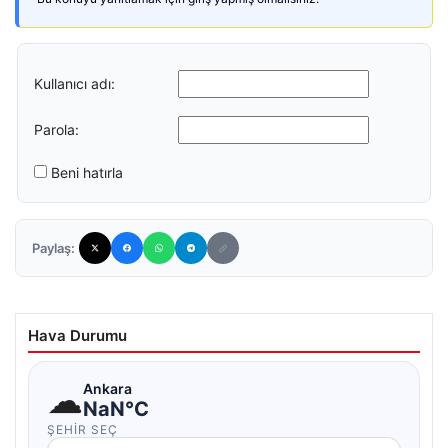
Kullanıcı adı:
Parola:
Beni hatırla
Paylaş:
Hava Durumu
☁
Ankara
NaN°C
ŞEHIR SEÇ