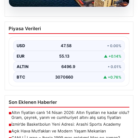
05.08.2026
İzmir’de Basketbolun Yeni Adresi:
Piyasa Verileri
Arashi Sports Academy
İzmir'in kalbinde kurulan ve kısa sürede adından söz
ettiren Arashi Sports Academy, bölgedeki basketbol…
USD
47.58
• 0.00%
EUR
55.13
▲ +0.14%
ALTIN
6496.9
• 0.01%
BTC
3070660
▲ +0.76%
Son Eklenen Haberler
Altın fiyatları canlı 14 Nisan 2026: Altın fiyatları ne kadar oldu?
■
Gram, çeyrek, yarım ve cumhuriyet altını alış satış fiyatları
İzmir’de Basketbolun Yeni Adresi: Arashi Sports Academy
■
Açık Hava Mutfakları ve Modern Yaşam Mekanları
■
CANLI | Larne – Iberia 1999 maç anlatımı! Maç ne zaman?