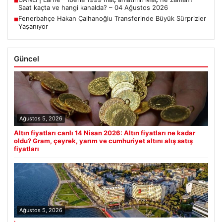
■
Saat kaçta ve hangi kanalda? – 04 Ağustos 2026
Fenerbahçe Hakan Çalhanoğlu Transferinde Büyük Sürprizler
■
Yaşanıyor
Güncel
Ağustos 5, 2026
Altın fiyatları canlı 14 Nisan 2026: Altın fiyatları ne kadar
oldu? Gram, çeyrek, yarım ve cumhuriyet altını alış satış
fiyatları
Ağustos 5, 2026