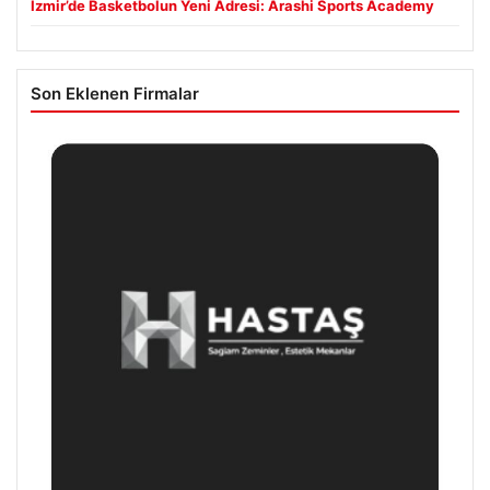
İzmir’de Basketbolun Yeni Adresi: Arashi Sports Academy
Son Eklenen Firmalar