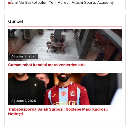
İzmir’de Basketbolun Yeni Adresi: Arashi Sports Academy
■
Güncel
Ağustos 8, 2026
Garson robot kendini merdivenlerden attı
Ağustos 7, 2026
Trabzonspor’da Salah Sürprizi: Göztepe Maçı Kadrosu
Netleşti