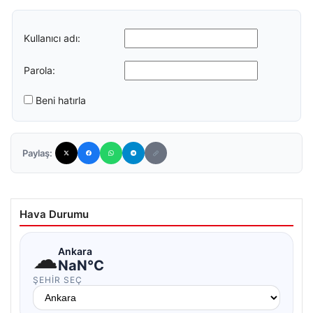
Kullanıcı adı:
Parola:
Beni hatırla
Paylaş:
Hava Durumu
☁
Ankara
NaN°C
ŞEHIR SEÇ