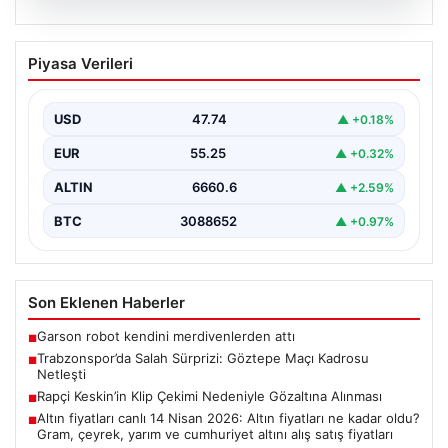
07.08.2026
Trabzonspor’da Salah Sürprizi: Göztepe
Piyasa Verileri
Maçı Kadrosu Netleşti
Trabzonspor, Göztepe ile oynayacağı özel karşılaşmada
sahaya çıkacak oyuncuları açıkladı. Bu önemli mücadele,
USD
47.74
▲ +0.18%
uzun…
EUR
55.25
▲ +0.32%
ALTIN
6660.6
▲ +2.59%
BTC
3088652
▲ +0.97%
Son Eklenen Haberler
Garson robot kendini merdivenlerden attı
■
Trabzonspor’da Salah Sürprizi: Göztepe Maçı Kadrosu
■
Netleşti
Rapçi Keskin’in Klip Çekimi Nedeniyle Gözaltına Alınması
■
Altın fiyatları canlı 14 Nisan 2026: Altın fiyatları ne kadar oldu?
■
Gram, çeyrek, yarım ve cumhuriyet altını alış satış fiyatları