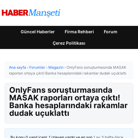
Güncel Haberler
Firma Rehberi
Forum
Çerez Politikası
Ana sayfa
›
Forumlar
›
Magazin
›
OnlyFans soruşturmasında MASAK
raporları ortaya çıktı! Banka hesaplarındaki rakamlar dudak uçuklattı
OnlyFans soruşturmasında
MASAK raporları ortaya çıktı!
Banka hesaplarındaki rakamlar
dudak uçuklattı
Bu konu 0 yanıt içerir, 1 izleyen vardır ve en son
1 ay 3 hafta önce