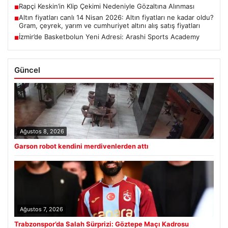
Rapçi Keskin’in Klip Çekimi Nedeniyle Gözaltına Alınması
■
Altın fiyatları canlı 14 Nisan 2026: Altın fiyatları ne kadar oldu?
■
Gram, çeyrek, yarım ve cumhuriyet altını alış satış fiyatları
İzmir’de Basketbolun Yeni Adresi: Arashi Sports Academy
■
Güncel
Ağustos 8, 2026
Garson robot kendini merdivenlerden attı
Ağustos 7, 2026
Trabzonspor’da Salah Sürprizi: Göztepe Maçı Kadrosu