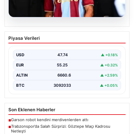
07.08.2026
Trabzonspor’da Salah Sürprizi: Göztepe
Piyasa Verileri
Maçı Kadrosu Netleşti
Trabzonspor, Göztepe ile oynayacağı özel karşılaşmada
sahaya çıkacak oyuncuları açıkladı. Bu önemli mücadele,
USD
47.74
▲ +0.18%
uzun…
EUR
55.25
▲ +0.32%
ALTIN
6660.6
▲ +2.59%
BTC
3092033
▲ +0.05%
Son Eklenen Haberler
Garson robot kendini merdivenlerden attı
■
Trabzonspor’da Salah Sürprizi: Göztepe Maçı Kadrosu
■
Netleşti