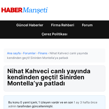
Güncel Haberler
Firma Rehberi
Forum
Çerez Politikası
Ana sayfa
›
Forumlar
›
Finans
›
Nihat Kahveci canlı yayında
kendinden geçti! Sinirden Montella’ya patladı
Nihat Kahveci canlı yayında
kendinden geçti! Sinirden
Montella’ya patladı
Bu konu 0 yanıt içerir, 1 izleyen vardır ve en son
1 ay 3 hafta önce
admin
tarafından güncellenmiştir.