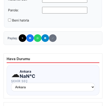
Parola:
Beni hatırla
Paylaş:
Hava Durumu
☁
Ankara
NaN°C
ŞEHIR SEÇ