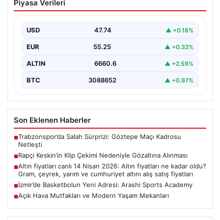
Piyasa Verileri
Gözaltına Alınması
Sosyal medya platformlarında 'Keskin' sahne adıyla
bilinen rapçi Yüşa Keskin, klip çekimi sırasında silah…
USD
47.74
▲ +0.18%
EUR
55.25
▲ +0.32%
ALTIN
6660.6
▲ +2.59%
BTC
3088652
▲ +0.97%
Son Eklenen Haberler
Trabzonspor’da Salah Sürprizi: Göztepe Maçı Kadrosu
■
Netleşti
Rapçi Keskin’in Klip Çekimi Nedeniyle Gözaltına Alınması
■
Altın fiyatları canlı 14 Nisan 2026: Altın fiyatları ne kadar oldu?
■
Gram, çeyrek, yarım ve cumhuriyet altını alış satış fiyatları
İzmir’de Basketbolun Yeni Adresi: Arashi Sports Academy
■
Açık Hava Mutfakları ve Modern Yaşam Mekanları
■