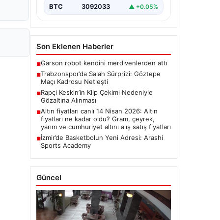
BTC
3092033
▲ +0.05%
Son Eklenen Haberler
Garson robot kendini merdivenlerden attı
■
Trabzonspor’da Salah Sürprizi: Göztepe
■
Maçı Kadrosu Netleşti
Rapçi Keskin’in Klip Çekimi Nedeniyle
■
Gözaltına Alınması
Altın fiyatları canlı 14 Nisan 2026: Altın
■
fiyatları ne kadar oldu? Gram, çeyrek,
yarım ve cumhuriyet altını alış satış fiyatları
İzmir’de Basketbolun Yeni Adresi: Arashi
■
Sports Academy
Güncel