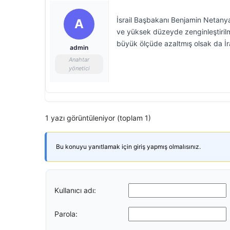
İsrail Başbakanı Benjamin Netanyah
A
ve yüksek düzeyde zenginleştirilmi
büyük ölçüde azaltmış olsak da İra
admin
Anahtar
yönetici
1 yazı görüntüleniyor (toplam 1)
Bu konuyu yanıtlamak için giriş yapmış olmalısınız.
Kullanıcı adı:
Parola: