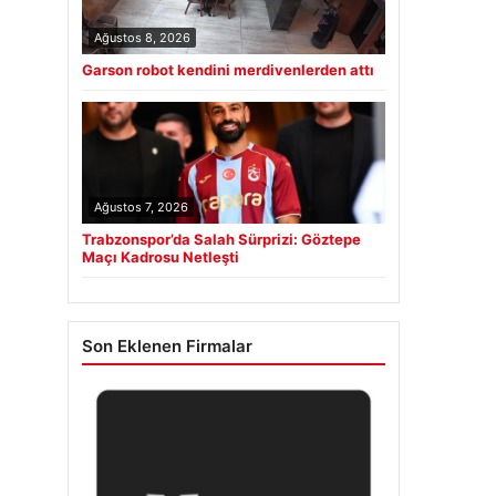
Ağustos 8, 2026
Garson robot kendini merdivenlerden attı
Ağustos 7, 2026
Trabzonspor’da Salah Sürprizi: Göztepe
Maçı Kadrosu Netleşti
Son Eklenen Firmalar