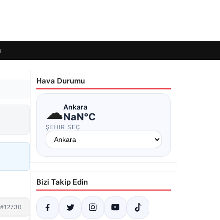
ı
Hava Durumu
☁
Ankara
NaN°C
ŞEHIR SEÇ
Bizi Takip Edin
#12730