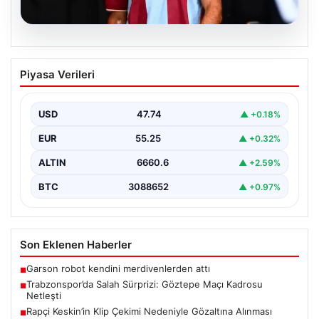
07.08.2026
Trabzonspor’da Salah Sürprizi: Göztepe
Piyasa Verileri
Maçı Kadrosu Netleşti
Trabzonspor, Göztepe ile oynayacağı özel karşılaşmada
sahaya çıkacak oyuncuları açıkladı. Bu önemli mücadele,
USD
47.74
▲ +0.18%
uzun…
EUR
55.25
▲ +0.32%
ALTIN
6660.6
▲ +2.59%
BTC
3088652
▲ +0.97%
Son Eklenen Haberler
Garson robot kendini merdivenlerden attı
■
Trabzonspor’da Salah Sürprizi: Göztepe Maçı Kadrosu
■
Netleşti
Rapçi Keskin’in Klip Çekimi Nedeniyle Gözaltına Alınması
■