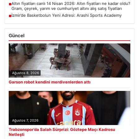
Altın fiyatları canlı 14 Nisan 2026: Altın fiyatları ne kadar oldu?
■
Gram, çeyrek, yarım ve cumhuriyet altını alış satış fiyatları
İzmir’de Basketbolun Yeni Adresi: Arashi Sports Academy
■
Güncel
Ağustos 8, 2026
Garson robot kendini merdivenlerden attı
Ağustos 7, 2026
Trabzonspor’da Salah Sürprizi: Göztepe Maçı Kadrosu
Netleşti