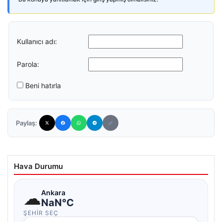
Kullanıcı adı:
Parola:
Beni hatırla
Paylaş:
Hava Durumu
☁
Ankara
NaN°C
ŞEHIR SEÇ