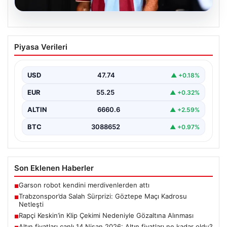
07.08.2026
Trabzonspor’da Salah Sürprizi: Göztepe
Piyasa Verileri
Maçı Kadrosu Netleşti
Trabzonspor, Göztepe ile oynayacağı özel karşılaşmada
sahaya çıkacak oyuncuları açıkladı. Bu önemli mücadele,
USD
47.74
▲ +0.18%
uzun…
EUR
55.25
▲ +0.32%
ALTIN
6660.6
▲ +2.59%
BTC
3088652
▲ +0.97%
Son Eklenen Haberler
Garson robot kendini merdivenlerden attı
■
Trabzonspor’da Salah Sürprizi: Göztepe Maçı Kadrosu
■
Netleşti
Rapçi Keskin’in Klip Çekimi Nedeniyle Gözaltına Alınması
■
Altın fiyatları canlı 14 Nisan 2026: Altın fiyatları ne kadar oldu?