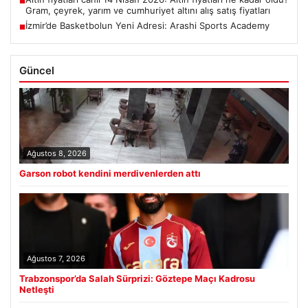
■
Gram, çeyrek, yarım ve cumhuriyet altını alış satış fiyatları
İzmir’de Basketbolun Yeni Adresi: Arashi Sports Academy
■
Güncel
Ağustos 8, 2026
Garson robot kendini merdivenlerden attı
Ağustos 7, 2026
Trabzonspor’da Salah Sürprizi: Göztepe Maçı Kadrosu
Netleşti