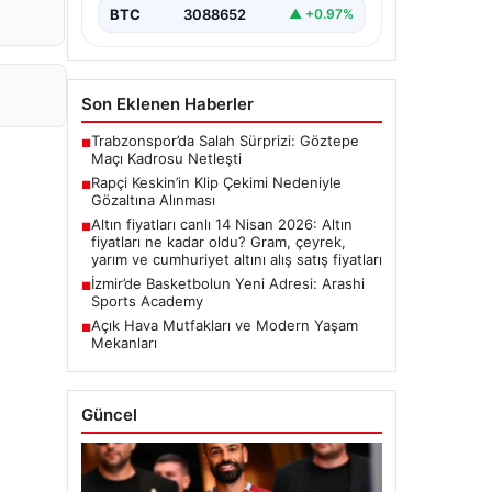
BTC
3088652
▲ +0.97%
Son Eklenen Haberler
Trabzonspor’da Salah Sürprizi: Göztepe
■
Maçı Kadrosu Netleşti
Rapçi Keskin’in Klip Çekimi Nedeniyle
■
Gözaltına Alınması
Altın fiyatları canlı 14 Nisan 2026: Altın
■
fiyatları ne kadar oldu? Gram, çeyrek,
yarım ve cumhuriyet altını alış satış fiyatları
İzmir’de Basketbolun Yeni Adresi: Arashi
■
Sports Academy
Açık Hava Mutfakları ve Modern Yaşam
■
Mekanları
Güncel