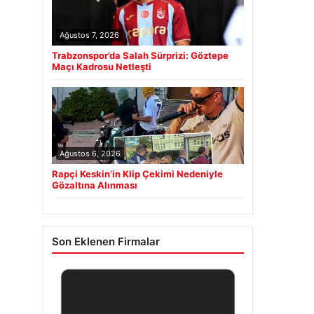
Ağustos 7, 2026
Trabzonspor’da Salah Sürprizi: Göztepe
Maçı Kadrosu Netleşti
Ağustos 6, 2026
Rapçi Keskin’in Klip Çekimi Nedeniyle
Gözaltına Alınması
Son Eklenen Firmalar