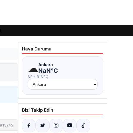
ı
Hava Durumu
☁
Ankara
NaN°C
ŞEHIR SEÇ
Bizi Takip Edin
#13245