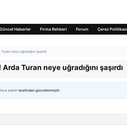
Güncel Haberler
Firma Rehberi
Forum
Çerez Politikas
a Turan neye uğradığını şaşırdı
! Arda Turan neye uğradığını şaşırdı
 önce
admin
tarafından güncellenmiştir.