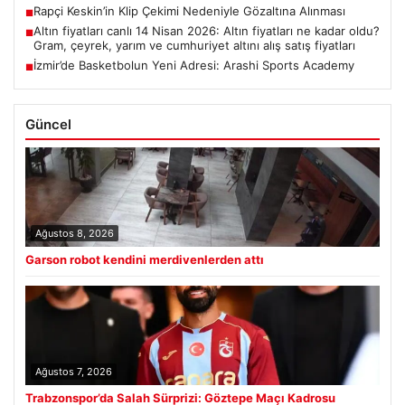
Rapçi Keskin’in Klip Çekimi Nedeniyle Gözaltına Alınması
■
Altın fiyatları canlı 14 Nisan 2026: Altın fiyatları ne kadar oldu?
■
Gram, çeyrek, yarım ve cumhuriyet altını alış satış fiyatları
İzmir’de Basketbolun Yeni Adresi: Arashi Sports Academy
■
Güncel
Ağustos 8, 2026
Garson robot kendini merdivenlerden attı
Ağustos 7, 2026
Trabzonspor’da Salah Sürprizi: Göztepe Maçı Kadrosu