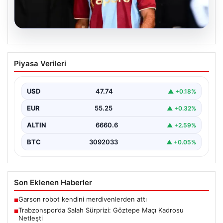
07.08.2026
Trabzonspor’da Salah Sürprizi: Göztepe
Piyasa Verileri
Maçı Kadrosu Netleşti
Trabzonspor, Göztepe ile oynayacağı özel karşılaşmada
sahaya çıkacak oyuncuları açıkladı. Bu önemli mücadele,
USD
47.74
▲ +0.18%
uzun…
EUR
55.25
▲ +0.32%
ALTIN
6660.6
▲ +2.59%
BTC
3092033
▲ +0.05%
Son Eklenen Haberler
Garson robot kendini merdivenlerden attı
■
Trabzonspor’da Salah Sürprizi: Göztepe Maçı Kadrosu
■
Netleşti