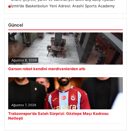
İzmir’de Basketbolun Yeni Adresi: Arashi Sports Academy
■
Güncel
Ağustos 8, 2026
Garson robot kendini merdivenlerden attı
Ağustos 7, 2026
Trabzonspor’da Salah Sürprizi: Göztepe Maçı Kadrosu
Netleşti