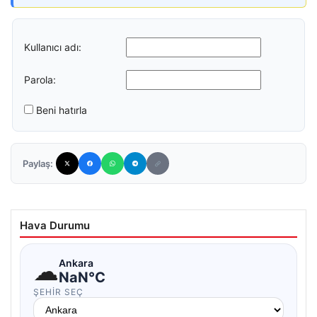
Kullanıcı adı:
Parola:
Beni hatırla
Paylaş:
Hava Durumu
☁
Ankara
NaN°C
ŞEHIR SEÇ