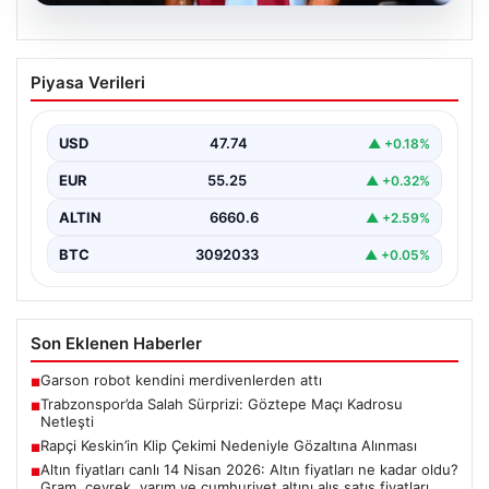
07.08.2026
Trabzonspor’da Salah Sürprizi: Göztepe
Piyasa Verileri
Maçı Kadrosu Netleşti
Trabzonspor, Göztepe ile oynayacağı özel karşılaşmada
sahaya çıkacak oyuncuları açıkladı. Bu önemli mücadele,
USD
47.74
▲ +0.18%
uzun…
EUR
55.25
▲ +0.32%
ALTIN
6660.6
▲ +2.59%
BTC
3092033
▲ +0.05%
Son Eklenen Haberler
Garson robot kendini merdivenlerden attı
■
Trabzonspor’da Salah Sürprizi: Göztepe Maçı Kadrosu
■
Netleşti
Rapçi Keskin’in Klip Çekimi Nedeniyle Gözaltına Alınması
■
Altın fiyatları canlı 14 Nisan 2026: Altın fiyatları ne kadar oldu?
■
Gram, çeyrek, yarım ve cumhuriyet altını alış satış fiyatları