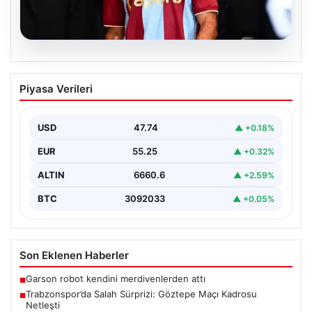
07.08.2026
Trabzonspor’da Salah Sürprizi: Göztepe
Piyasa Verileri
Maçı Kadrosu Netleşti
Trabzonspor, Göztepe ile oynayacağı özel karşılaşmada
sahaya çıkacak oyuncuları açıkladı. Bu önemli mücadele,
USD
47.74
▲ +0.18%
uzun…
EUR
55.25
▲ +0.32%
ALTIN
6660.6
▲ +2.59%
BTC
3092033
▲ +0.05%
Son Eklenen Haberler
Garson robot kendini merdivenlerden attı
■
Trabzonspor’da Salah Sürprizi: Göztepe Maçı Kadrosu
■
Netleşti