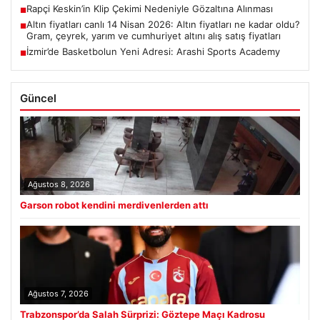
Rapçi Keskin’in Klip Çekimi Nedeniyle Gözaltına Alınması
■
Altın fiyatları canlı 14 Nisan 2026: Altın fiyatları ne kadar oldu?
■
Gram, çeyrek, yarım ve cumhuriyet altını alış satış fiyatları
İzmir’de Basketbolun Yeni Adresi: Arashi Sports Academy
■
Güncel
Ağustos 8, 2026
Garson robot kendini merdivenlerden attı
Ağustos 7, 2026
Trabzonspor’da Salah Sürprizi: Göztepe Maçı Kadrosu