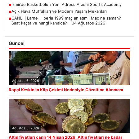
İzmir’de Basketbolun Yeni Adresi: Arashi Sports Academy
■
Açık Hava Mutfakları ve Modern Yaşam Mekanları
■
CANLI | Larne – Iberia 1999 maç anlatımı! Maç ne zaman?
■
Saat kaçta ve hangi kanalda? – 04 Ağustos 2026
Güncel
Ağustos 6, 2026
Rapçi Keskin’in Klip Çekimi Nedeniyle Gözaltına Alınması
Ağustos 5, 2026
Altın fiyatları canlı 14 Nisan 2026: Altın fiyatları ne kadar