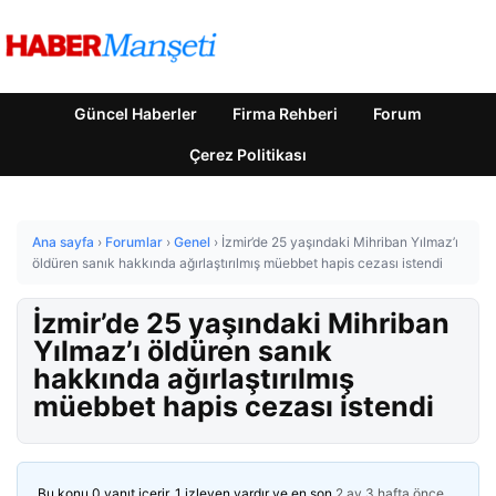
Güncel Haberler
Firma Rehberi
Forum
Çerez Politikası
Ana sayfa
›
Forumlar
›
Genel
›
İzmir’de 25 yaşındaki Mihriban Yılmaz’ı
öldüren sanık hakkında ağırlaştırılmış müebbet hapis cezası istendi
İzmir’de 25 yaşındaki Mihriban
Yılmaz’ı öldüren sanık
hakkında ağırlaştırılmış
müebbet hapis cezası istendi
Bu konu 0 yanıt içerir, 1 izleyen vardır ve en son
2 ay 3 hafta önce