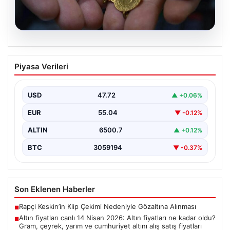
05.08.2026
Altın fiyatları canlı 14 Nisan 2026: Altın
Piyasa Verileri
fiyatları ne kadar oldu? Gram, çeyrek,
yarım ve cumhuriyet altını alış satış
fiyatları
USD
47.72
▲ +0.06%
EUR
55.04
▼ -0.12%
ALTIN
6500.7
▲ +0.12%
BTC
3059194
▼ -0.37%
Son Eklenen Haberler
Rapçi Keskin’in Klip Çekimi Nedeniyle Gözaltına Alınması
■
Altın fiyatları canlı 14 Nisan 2026: Altın fiyatları ne kadar oldu?
■
Gram, çeyrek, yarım ve cumhuriyet altını alış satış fiyatları