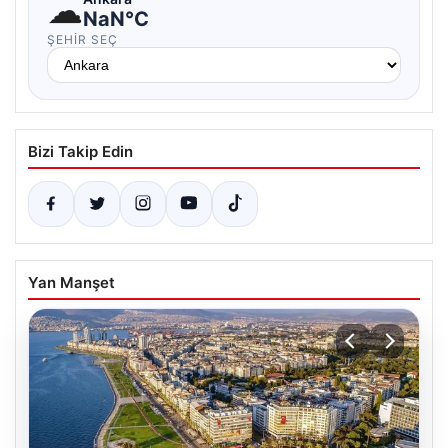
☁
NaN°C
ŞEHIR SEÇ
Bizi Takip Edin
Yan Manşet