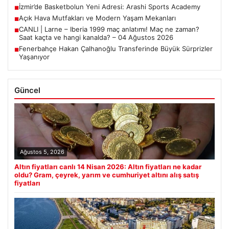
İzmir’de Basketbolun Yeni Adresi: Arashi Sports Academy
■
Açık Hava Mutfakları ve Modern Yaşam Mekanları
■
CANLI | Larne – Iberia 1999 maç anlatımı! Maç ne zaman?
■
Saat kaçta ve hangi kanalda? – 04 Ağustos 2026
Fenerbahçe Hakan Çalhanoğlu Transferinde Büyük Sürprizler
■
Yaşanıyor
Güncel
Ağustos 5, 2026
Altın fiyatları canlı 14 Nisan 2026: Altın fiyatları ne kadar
oldu? Gram, çeyrek, yarım ve cumhuriyet altını alış satış
fiyatları