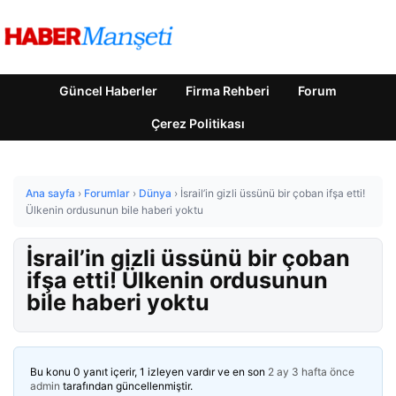
Güncel Haberler
Firma Rehberi
Forum
Çerez Politikası
Ana sayfa
›
Forumlar
›
Dünya
›
İsrail’in gizli üssünü bir çoban ifşa etti!
Ülkenin ordusunun bile haberi yoktu
İsrail’in gizli üssünü bir çoban
ifşa etti! Ülkenin ordusunun
bile haberi yoktu
Bu konu 0 yanıt içerir, 1 izleyen vardır ve en son
2 ay 3 hafta önce
admin
tarafından güncellenmiştir.