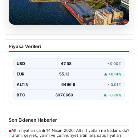
05.08.2026
İzmir’de Basketbolun Yeni Adresi:
Piyasa Verileri
Arashi Sports Academy
İzmir'in kalbinde kurulan ve kısa sürede adından söz
ettiren Arashi Sports Academy, bölgedeki basketbol…
USD
47.58
• 0.00%
EUR
55.13
▲ +0.14%
ALTIN
6496.9
• 0.01%
BTC
3070660
▲ +0.76%
Son Eklenen Haberler
Altın fiyatları canlı 14 Nisan 2026: Altın fiyatları ne kadar oldu?
■
Gram, çeyrek, yarım ve cumhuriyet altını alış satış fiyatları