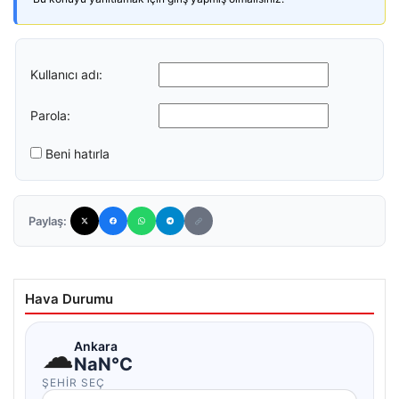
Kullanıcı adı:
Parola:
Beni hatırla
Paylaş:
Hava Durumu
☁
Ankara
NaN°C
ŞEHIR SEÇ