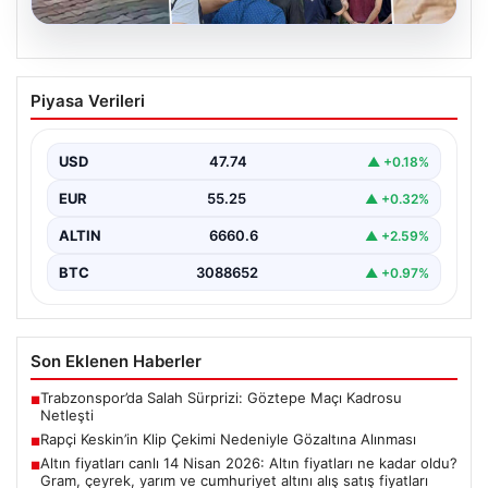
06.08.2026
Rapçi Keskin’in Klip Çekimi Nedeniyle
Piyasa Verileri
Gözaltına Alınması
Sosyal medya platformlarında 'Keskin' sahne adıyla
bilinen rapçi Yüşa Keskin, klip çekimi sırasında silah…
USD
47.74
▲ +0.18%
EUR
55.25
▲ +0.32%
ALTIN
6660.6
▲ +2.59%
BTC
3088652
▲ +0.97%
Son Eklenen Haberler
Trabzonspor’da Salah Sürprizi: Göztepe Maçı Kadrosu
■
Netleşti
Rapçi Keskin’in Klip Çekimi Nedeniyle Gözaltına Alınması
■
Altın fiyatları canlı 14 Nisan 2026: Altın fiyatları ne kadar oldu?
■
Gram, çeyrek, yarım ve cumhuriyet altını alış satış fiyatları