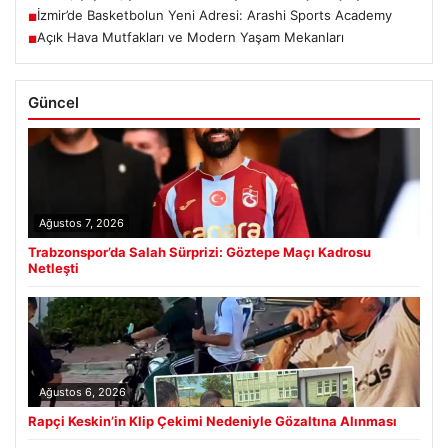
İzmir’de Basketbolun Yeni Adresi: Arashi Sports Academy
■
Açık Hava Mutfakları ve Modern Yaşam Mekanları
■
Güncel
Ağustos 7, 2026
Trabzonspor’da Salah Sürprizi: Göztepe Maçı Kadrosu
Netleşti
Ağustos 6, 2026
Rapçi Keskin’in Klip Çekimi Nedeniyle Gözaltına Alınması