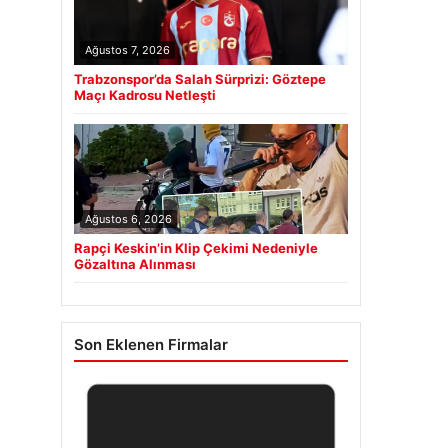
Ağustos 7, 2026
Trabzonspor’da Salah Sürprizi: Göztepe
Maçı Kadrosu Netleşti
Ağustos 6, 2026
Rapçi Keskin’in Klip Çekimi Nedeniyle
Gözaltına Alınması
Son Eklenen Firmalar