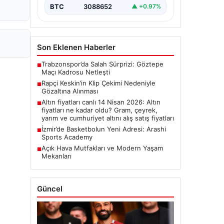
BTC
3088652
▲ +0.97%
Son Eklenen Haberler
Trabzonspor’da Salah Sürprizi: Göztepe
■
Maçı Kadrosu Netleşti
Rapçi Keskin’in Klip Çekimi Nedeniyle
■
Gözaltına Alınması
Altın fiyatları canlı 14 Nisan 2026: Altın
■
fiyatları ne kadar oldu? Gram, çeyrek,
yarım ve cumhuriyet altını alış satış fiyatları
İzmir’de Basketbolun Yeni Adresi: Arashi
■
Sports Academy
Açık Hava Mutfakları ve Modern Yaşam
■
Mekanları
Güncel