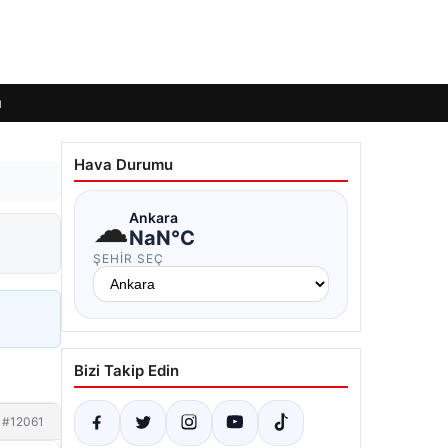
ı
Hava Durumu
☁
Ankara
NaN°C
ŞEHIR SEÇ
Bizi Takip Edin
#12061