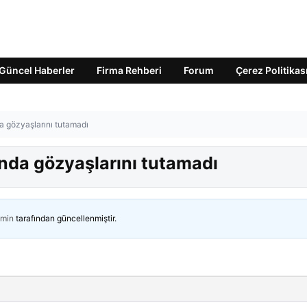
Güncel Haberler
Firma Rehberi
Forum
Çerez Politikas
gözyaşlarını tutamadı
da gözyaşlarını tutamadı
min
tarafından güncellenmiştir.