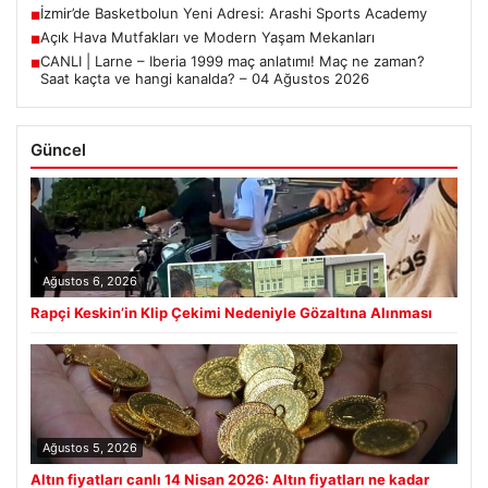
İzmir’de Basketbolun Yeni Adresi: Arashi Sports Academy
■
Açık Hava Mutfakları ve Modern Yaşam Mekanları
■
CANLI | Larne – Iberia 1999 maç anlatımı! Maç ne zaman?
■
Saat kaçta ve hangi kanalda? – 04 Ağustos 2026
Güncel
Ağustos 6, 2026
Rapçi Keskin’in Klip Çekimi Nedeniyle Gözaltına Alınması
Ağustos 5, 2026
Altın fiyatları canlı 14 Nisan 2026: Altın fiyatları ne kadar