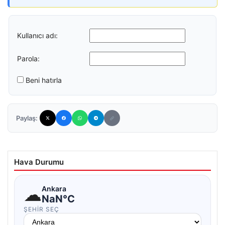
Kullanıcı adı:
Parola:
Beni hatırla
Paylaş:
Hava Durumu
☁
Ankara
NaN°C
ŞEHIR SEÇ