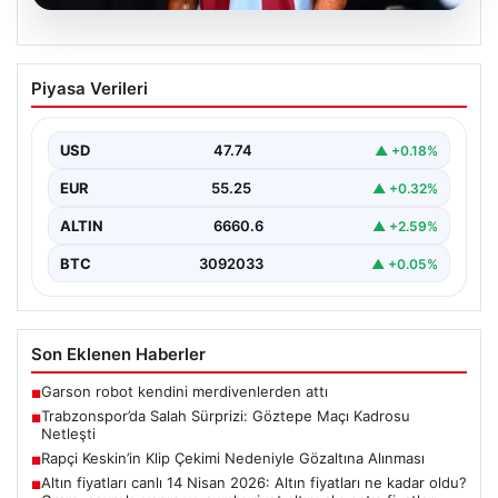
07.08.2026
Trabzonspor’da Salah Sürprizi: Göztepe
Piyasa Verileri
Maçı Kadrosu Netleşti
Trabzonspor, Göztepe ile oynayacağı özel karşılaşmada
sahaya çıkacak oyuncuları açıkladı. Bu önemli mücadele,
USD
47.74
▲ +0.18%
uzun…
EUR
55.25
▲ +0.32%
ALTIN
6660.6
▲ +2.59%
BTC
3092033
▲ +0.05%
Son Eklenen Haberler
Garson robot kendini merdivenlerden attı
■
Trabzonspor’da Salah Sürprizi: Göztepe Maçı Kadrosu
■
Netleşti
Rapçi Keskin’in Klip Çekimi Nedeniyle Gözaltına Alınması
■
Altın fiyatları canlı 14 Nisan 2026: Altın fiyatları ne kadar oldu?
■