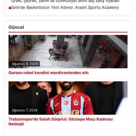
Gram, çeyrek, yarım ve cumhuriyet altını alış satış fiyatları
İzmir’de Basketbolun Yeni Adresi: Arashi Sports Academy
■
Güncel
Ağustos 8, 2026
Garson robot kendini merdivenlerden attı
Ağustos 7, 2026
Trabzonspor’da Salah Sürprizi: Göztepe Maçı Kadrosu
Netleşti