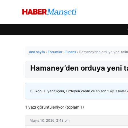
Ana sayfa
›
Forumlar
›
Finans
›
Hamaney’den orduya yeni talim
Hamaney’den orduya yeni t
Bu konu 0 yanıt içerir, 1 izleyen vardır ve en son
2 ay 3 hafta
1 yazı görüntüleniyor (toplam 1)
Mayıs 10, 2026: 3:43 pm