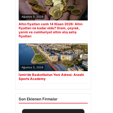
Ağustos 5, 2026
Altın fiyatları canlı 14 Nisan 2026: Altın
fiyatları ne kadar oldu? Gram, çeyrek,
yarım ve cumhuriyet altını alış satış
fiyatları
Ağustos 5, 2026
İzmir’de Basketbolun Yeni Adresi: Arashi
Sports Academy
Son Eklenen Firmalar