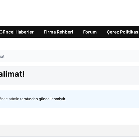
Güncel Haberler
Firma Rehberi
Forum
Çerez Politikas
at!
alimat!
 önce
admin
tarafından güncellenmiştir.