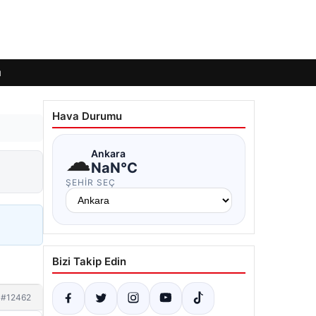
ı
Hava Durumu
☁
Ankara
NaN°C
ŞEHIR SEÇ
Bizi Takip Edin
#12462