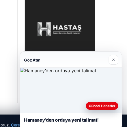
×
Göz Atın
Prenses Night Club
Nisan 29, 2026
Güncel Haberler
Hamaney’den orduya yeni talimat!
ıyoruz.
Çerez Politikamız
Reddet
Kabul Et