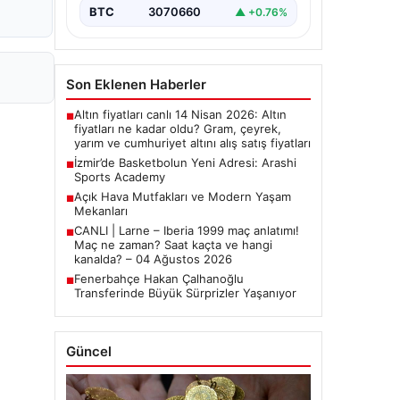
BTC
3070660
▲ +0.76%
Son Eklenen Haberler
Altın fiyatları canlı 14 Nisan 2026: Altın
■
fiyatları ne kadar oldu? Gram, çeyrek,
yarım ve cumhuriyet altını alış satış fiyatları
İzmir’de Basketbolun Yeni Adresi: Arashi
■
Sports Academy
Açık Hava Mutfakları ve Modern Yaşam
■
Mekanları
CANLI | Larne – Iberia 1999 maç anlatımı!
■
Maç ne zaman? Saat kaçta ve hangi
kanalda? – 04 Ağustos 2026
Fenerbahçe Hakan Çalhanoğlu
■
Transferinde Büyük Sürprizler Yaşanıyor
Güncel