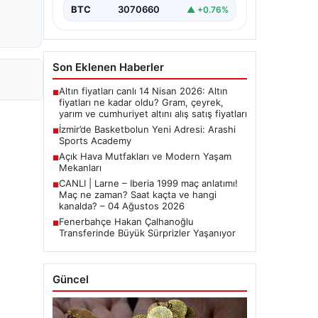
BTC
3070660
▲ +0.76%
Son Eklenen Haberler
Altın fiyatları canlı 14 Nisan 2026: Altın
■
fiyatları ne kadar oldu? Gram, çeyrek,
yarım ve cumhuriyet altını alış satış fiyatları
İzmir’de Basketbolun Yeni Adresi: Arashi
■
Sports Academy
Açık Hava Mutfakları ve Modern Yaşam
■
Mekanları
CANLI | Larne – Iberia 1999 maç anlatımı!
■
Maç ne zaman? Saat kaçta ve hangi
kanalda? – 04 Ağustos 2026
Fenerbahçe Hakan Çalhanoğlu
■
Transferinde Büyük Sürprizler Yaşanıyor
Güncel