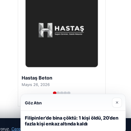
Hastaş Beton
Mayıs 26, 2026
×
Göz Atın
Filipinler’de bina çöktü: 1 kişi öldü, 20’den
fazla kişi enkaz altında kaldı
ıyoruz.
Çerez Politikamız
Reddet
Kabul Et