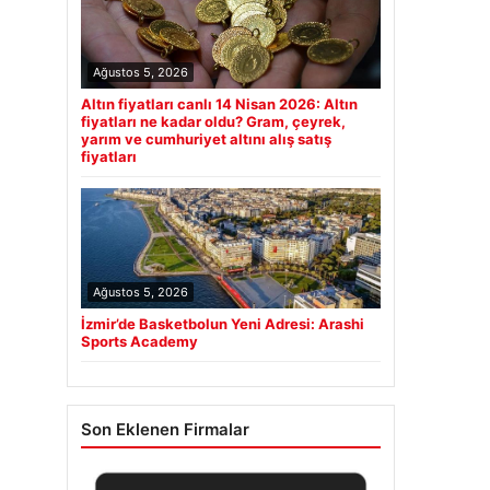
Ağustos 5, 2026
Altın fiyatları canlı 14 Nisan 2026: Altın
fiyatları ne kadar oldu? Gram, çeyrek,
yarım ve cumhuriyet altını alış satış
fiyatları
Ağustos 5, 2026
İzmir’de Basketbolun Yeni Adresi: Arashi
Sports Academy
Son Eklenen Firmalar