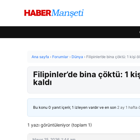
Ana sayfa
›
Forumlar
›
Dünya
›
Filipinler’de bina çöktü: 1 kişi 
Filipinler’de bina çöktü: 1 k
kaldı
Bu konu 0 yanıt içerir, 1 izleyen vardır ve en son
2 ay 1 hafta
1 yazı görüntüleniyor (toplam 1)
Mayıs 25, 2026: 1:44 am