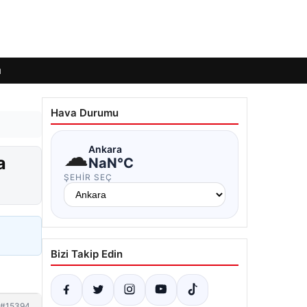
ı
Hava Durumu
☁
Ankara
a
NaN°C
ŞEHIR SEÇ
Bizi Takip Edin
#15394