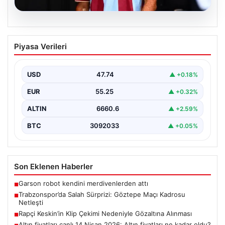
07.08.2026
Trabzonspor’da Salah Sürprizi: Göztepe
Piyasa Verileri
Maçı Kadrosu Netleşti
Trabzonspor, Göztepe ile oynayacağı özel karşılaşmada
sahaya çıkacak oyuncuları açıkladı. Bu önemli mücadele,
USD
47.74
▲ +0.18%
uzun…
EUR
55.25
▲ +0.32%
ALTIN
6660.6
▲ +2.59%
BTC
3092033
▲ +0.05%
Son Eklenen Haberler
Garson robot kendini merdivenlerden attı
■
Trabzonspor’da Salah Sürprizi: Göztepe Maçı Kadrosu
■
Netleşti
Rapçi Keskin’in Klip Çekimi Nedeniyle Gözaltına Alınması
■
Altın fiyatları canlı 14 Nisan 2026: Altın fiyatları ne kadar oldu?