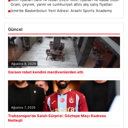
■
Gram, çeyrek, yarım ve cumhuriyet altını alış satış fiyatları
İzmir’de Basketbolun Yeni Adresi: Arashi Sports Academy
■
Güncel
Ağustos 8, 2026
Garson robot kendini merdivenlerden attı
Ağustos 7, 2026
Trabzonspor’da Salah Sürprizi: Göztepe Maçı Kadrosu
Netleşti