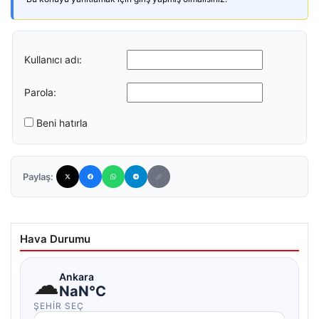
Kullanıcı adı:
Parola:
Beni hatırla
Paylaş:
Hava Durumu
☁
Ankara
NaN°C
ŞEHIR SEÇ