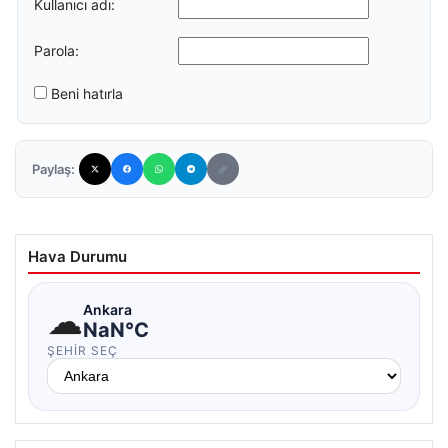
Kullanıcı adı:
Parola:
Beni hatırla
Paylaş:
Hava Durumu
☁
Ankara
NaN°C
ŞEHIR SEÇ