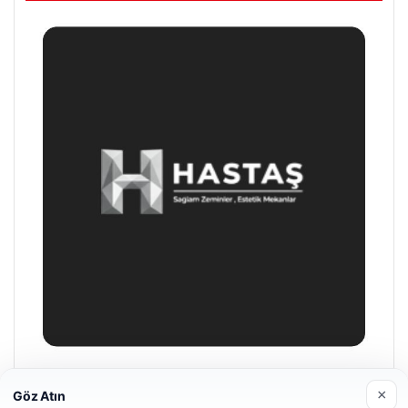
Prenses Night Club
×
Göz Atın
Nisan 29, 2026