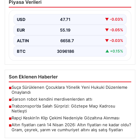
Piyasa Verileri
attı
{ "title": "Garson Robotu Aniden Merdivenlerden Düştü:
Sosyal Medyada Gelişen Olay", "content": "Amasya'da
USD
47.71
▼ -0.03%
faaliyet…
EUR
55.19
▼ -0.05%
ALTIN
6658.7
▼ -0.03%
BTC
3096186
▲ +0.15%
Son Eklenen Haberler
Suça Sürüklenen Çocuklara Yönelik Yeni Hukuki Düzenleme
■
Onaylandı
Garson robot kendini merdivenlerden attı
■
Trabzonspor’da Salah Sürprizi: Göztepe Maçı Kadrosu
■
Netleşti
Rapçi Keskin’in Klip Çekimi Nedeniyle Gözaltına Alınması
■
Altın fiyatları canlı 14 Nisan 2026: Altın fiyatları ne kadar oldu?
■
Gram, çeyrek, yarım ve cumhuriyet altını alış satış fiyatları