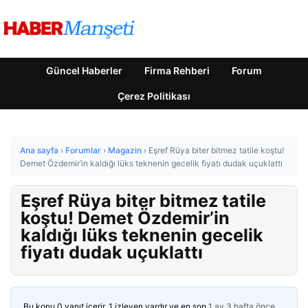
Güncel Haberler
Firma Rehberi
Forum
Çerez Politikası
Ana sayfa
›
Forumlar
›
Magazin
›
Eşref Rüya biter bitmez tatile koştu!
Demet Özdemir’in kaldığı lüks teknenin gecelik fiyatı dudak uçuklattı
Eşref Rüya biter bitmez tatile
koştu! Demet Özdemir’in
kaldığı lüks teknenin gecelik
fiyatı dudak uçuklattı
Bu konu 0 yanıt içerir, 1 izleyen vardır ve en son
1 ay 3 hafta önce