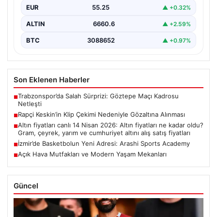
EUR
55.25
▲ +0.32%
ALTIN
6660.6
▲ +2.59%
BTC
3088652
▲ +0.97%
Son Eklenen Haberler
Trabzonspor’da Salah Sürprizi: Göztepe Maçı Kadrosu
■
Netleşti
Rapçi Keskin’in Klip Çekimi Nedeniyle Gözaltına Alınması
■
Altın fiyatları canlı 14 Nisan 2026: Altın fiyatları ne kadar oldu?
■
Gram, çeyrek, yarım ve cumhuriyet altını alış satış fiyatları
İzmir’de Basketbolun Yeni Adresi: Arashi Sports Academy
■
Açık Hava Mutfakları ve Modern Yaşam Mekanları
■
Güncel