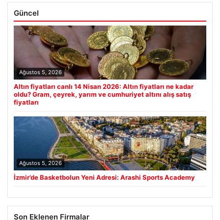
Güncel
Ağustos 5, 2026
Altın fiyatları canlı 14 Nisan 2026: Altın fiyatları ne kadar
oldu? Gram, çeyrek, yarım ve cumhuriyet altını alış satış
fiyatları
Ağustos 5, 2026
İzmir’de Basketbolun Yeni Adresi: Arashi Sports Academy
Son Eklenen Firmalar