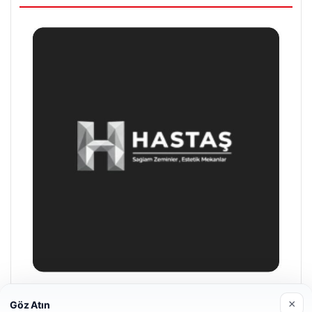
Prenses Night Club
×
Göz Atın