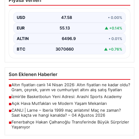
Piyasa Verileri
Arashi Sports Academy
İzmir'in kalbinde kurulan ve kısa sürede adından söz
ettiren Arashi Sports Academy, bölgedeki basketbol…
USD
47.58
• 0.00%
EUR
55.13
▲ +0.14%
ALTIN
6496.9
• 0.01%
BTC
3070660
▲ +0.76%
Son Eklenen Haberler
Altın fiyatları canlı 14 Nisan 2026: Altın fiyatları ne kadar oldu?
■
Gram, çeyrek, yarım ve cumhuriyet altını alış satış fiyatları
İzmir’de Basketbolun Yeni Adresi: Arashi Sports Academy
■
Açık Hava Mutfakları ve Modern Yaşam Mekanları
■
CANLI | Larne – Iberia 1999 maç anlatımı! Maç ne zaman?
■
Saat kaçta ve hangi kanalda? – 04 Ağustos 2026
Fenerbahçe Hakan Çalhanoğlu Transferinde Büyük Sürprizler
■
Yaşanıyor