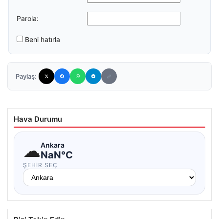
Parola:
Beni hatırla
Paylaş:
Hava Durumu
☁
Ankara
NaN°C
ŞEHIR SEÇ