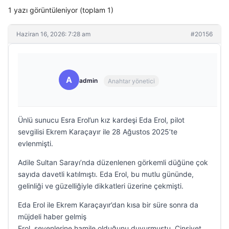
1 yazı görüntüleniyor (toplam 1)
Haziran 16, 2026: 7:28 am
#20156
A
admin
Anahtar yönetici
Ünlü sunucu Esra Erol’un kız kardeşi Eda Erol, pilot
sevgilisi Ekrem Karaçayır ile 28 Ağustos 2025’te
evlenmişti.
Adile Sultan Sarayı’nda düzenlenen görkemli düğüne çok
sayıda davetli katılmıştı. Eda Erol, bu mutlu gününde,
gelinliği ve güzelliğiyle dikkatleri üzerine çekmişti.
Eda Erol ile Ekrem Karaçayır’dan kısa bir süre sonra da
müjdeli haber gelmiş
Erol, sevenlerine hamile olduğunu duyurmuştu. Cinsiyet