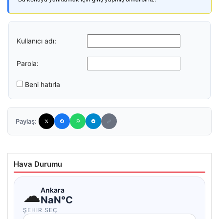
Kullanıcı adı:
Parola:
Beni hatırla
Paylaş:
Hava Durumu
☁
Ankara
NaN°C
ŞEHIR SEÇ