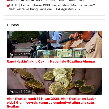
■
CANLI | Larne – Iberia 1999 maç anlatımı! Maç ne zaman?
■
Saat kaçta ve hangi kanalda? – 04 Ağustos 2026
Güncel
Ağustos 6, 2026
Rapçi Keskin’in Klip Çekimi Nedeniyle Gözaltına Alınması
Ağustos 5, 2026
Altın fiyatları canlı 14 Nisan 2026: Altın fiyatları ne kadar
oldu? Gram, çeyrek, yarım ve cumhuriyet altını alış satış
fiyatları