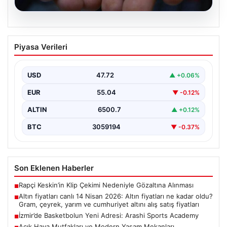
05.08.2026
Altın fiyatları canlı 14 Nisan 2026: Altın
Piyasa Verileri
fiyatları ne kadar oldu? Gram, çeyrek,
yarım ve cumhuriyet altını alış satış
fiyatları
USD
47.72
▲ +0.06%
EUR
55.04
▼ -0.12%
ALTIN
6500.7
▲ +0.12%
BTC
3059194
▼ -0.37%
Son Eklenen Haberler
Rapçi Keskin’in Klip Çekimi Nedeniyle Gözaltına Alınması
■
Altın fiyatları canlı 14 Nisan 2026: Altın fiyatları ne kadar oldu?
■
Gram, çeyrek, yarım ve cumhuriyet altını alış satış fiyatları
İzmir’de Basketbolun Yeni Adresi: Arashi Sports Academy
■
Açık Hava Mutfakları ve Modern Yaşam Mekanları