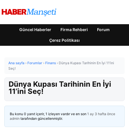
Güncel Haberler
Firma Rehberi
Forum
Çerez Politikası
Ana sayfa
›
Forumlar
›
Finans
›
Dünya Kupası Tarihinin En İyi 11’ini
Seç!
Dünya Kupası Tarihinin En İyi
11’ini Seç!
Bu konu 0 yanıt içerir, 1 izleyen vardır ve en son
1 ay 3 hafta önce
admin
tarafından güncellenmiştir.