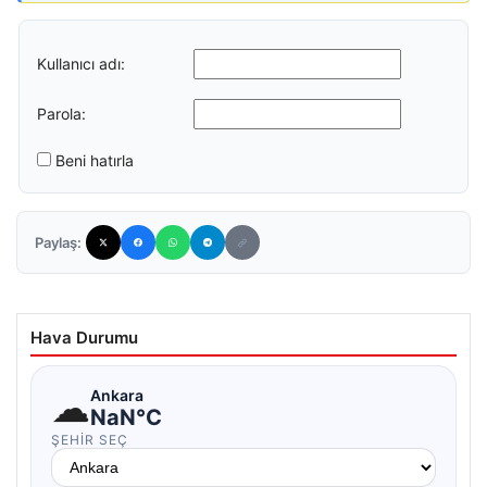
Kullanıcı adı:
Parola:
Beni hatırla
Paylaş:
Hava Durumu
☁
Ankara
NaN°C
ŞEHIR SEÇ