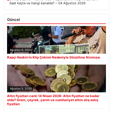
Saat kaçta ve hangi kanalda? – 04 Ağustos 2026
Güncel
Ağustos 6, 2026
Rapçi Keskin’in Klip Çekimi Nedeniyle Gözaltına Alınması
Ağustos 5, 2026
Altın fiyatları canlı 14 Nisan 2026: Altın fiyatları ne kadar
oldu? Gram, çeyrek, yarım ve cumhuriyet altını alış satış
fiyatları