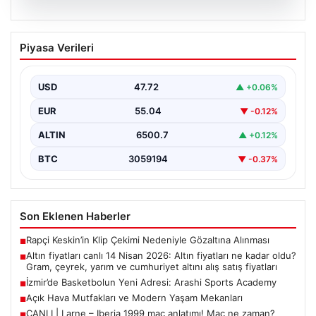
05.08.2026
Altın fiyatları canlı 14 Nisan 2026: Altın
Piyasa Verileri
fiyatları ne kadar oldu? Gram, çeyrek,
yarım ve cumhuriyet altını alış satış
fiyatları
USD
47.72
▲ +0.06%
EUR
55.04
▼ -0.12%
ALTIN
6500.7
▲ +0.12%
BTC
3059194
▼ -0.37%
Son Eklenen Haberler
Rapçi Keskin’in Klip Çekimi Nedeniyle Gözaltına Alınması
■
Altın fiyatları canlı 14 Nisan 2026: Altın fiyatları ne kadar oldu?
■
Gram, çeyrek, yarım ve cumhuriyet altını alış satış fiyatları
İzmir’de Basketbolun Yeni Adresi: Arashi Sports Academy
■
Açık Hava Mutfakları ve Modern Yaşam Mekanları
■
CANLI | Larne – Iberia 1999 maç anlatımı! Maç ne zaman?
■