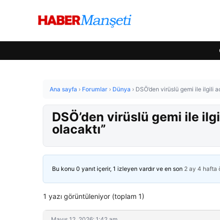
Ana sayfa
›
Forumlar
›
Dünya
›
DSÖ’den virüslü gemi ile ilgili
DSÖ’den virüslü gemi ile il
olacaktı”
Bu konu 0 yanıt içerir, 1 izleyen vardır ve en son
2 ay 4 hafta
1 yazı görüntüleniyor (toplam 1)
Mayıs 12, 2026: 1:42 am