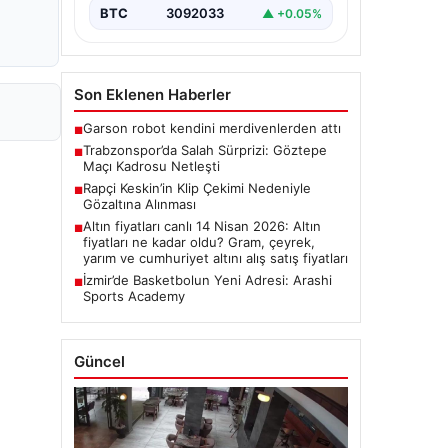
BTC
3092033
▲ +0.05%
Son Eklenen Haberler
Garson robot kendini merdivenlerden attı
■
Trabzonspor’da Salah Sürprizi: Göztepe
■
Maçı Kadrosu Netleşti
Rapçi Keskin’in Klip Çekimi Nedeniyle
■
Gözaltına Alınması
Altın fiyatları canlı 14 Nisan 2026: Altın
■
fiyatları ne kadar oldu? Gram, çeyrek,
yarım ve cumhuriyet altını alış satış fiyatları
İzmir’de Basketbolun Yeni Adresi: Arashi
■
Sports Academy
Güncel