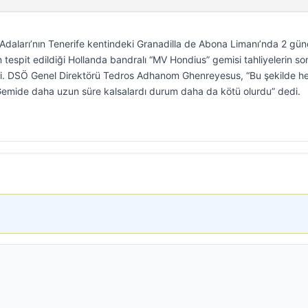
daları’nın Tenerife kentindeki Granadilla de Abona Limanı’nda 2 gün
 tespit edildiği Hollanda bandralı “MV Hondius” gemisi tahliyelerin so
ti. DSÖ Genel Direktörü Tedros Adhanom Ghenreyesus, “Bu şekilde h
Gemide daha uzun süre kalsalardı durum daha da kötü olurdu” dedi.