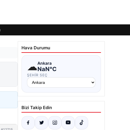
ı
Hava Durumu
☁
Ankara
NaN°C
ŞEHIR SEÇ
Bizi Takip Edin
#12715