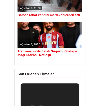
Ağustos 8, 2026
Garson robot kendini merdivenlerden attı
Ağustos 7, 2026
Trabzonspor’da Salah Sürprizi: Göztepe
Maçı Kadrosu Netleşti
Son Eklenen Firmalar