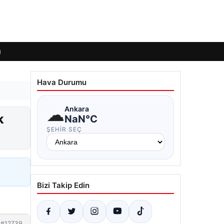
ı
Hava Durumu
☁
Ankara
k
NaN°C
ŞEHIR SEÇ
Bizi Takip Edin
#12739