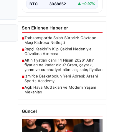
BTC
3088652
▲ +0.97%
Son Eklenen Haberler
Trabzonspor’da Salah Sürprizi: Göztepe
■
Maçı Kadrosu Netleşti
Rapçi Keskin’in Klip Çekimi Nedeniyle
■
Gözaltına Alınması
Altın fiyatları canlı 14 Nisan 2026: Altın
■
fiyatları ne kadar oldu? Gram, çeyrek,
yarım ve cumhuriyet altını alış satış fiyatları
İzmir’de Basketbolun Yeni Adresi: Arashi
■
Sports Academy
Açık Hava Mutfakları ve Modern Yaşam
■
Mekanları
Güncel