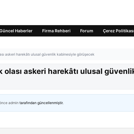
Güncel Haberler
Firma Rehberi
Forum
Çerez Politikas
ası askeri harekâtı ulusal güvenlik kabinesiyle görüşecek
 olası askeri harekâtı ulusal güvenli
 önce
admin
tarafından güncellenmiştir.