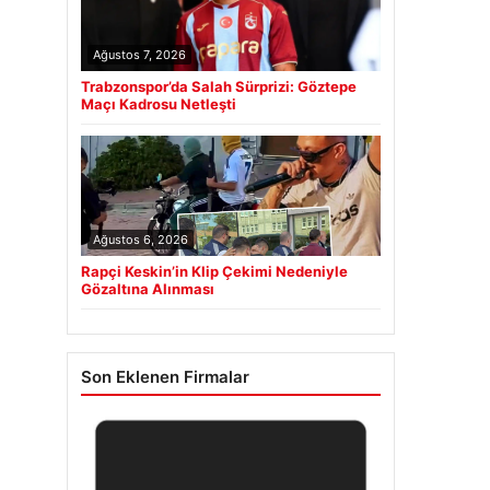
Ağustos 7, 2026
Trabzonspor’da Salah Sürprizi: Göztepe
Maçı Kadrosu Netleşti
Ağustos 6, 2026
Rapçi Keskin’in Klip Çekimi Nedeniyle
Gözaltına Alınması
Son Eklenen Firmalar