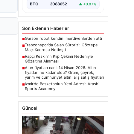
BTC
3088652
▲ +0.97%
Son Eklenen Haberler
Garson robot kendini merdivenlerden attı
■
Trabzonspor’da Salah Sürprizi: Göztepe
■
Maçı Kadrosu Netleşti
Rapçi Keskin’in Klip Çekimi Nedeniyle
■
Gözaltına Alınması
Altın fiyatları canlı 14 Nisan 2026: Altın
■
fiyatları ne kadar oldu? Gram, çeyrek,
yarım ve cumhuriyet altını alış satış fiyatları
İzmir’de Basketbolun Yeni Adresi: Arashi
■
Sports Academy
Güncel