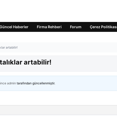
Güncel Haberler
Firma Rehberi
Forum
Çerez Politikas
lar artabilir!
alıklar artabilir!
 önce
admin
tarafından güncellenmiştir.