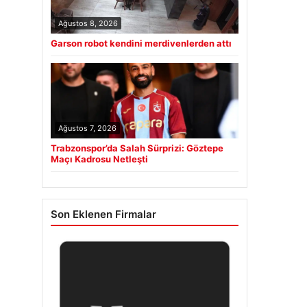
Ağustos 8, 2026
Garson robot kendini merdivenlerden attı
Ağustos 7, 2026
Trabzonspor’da Salah Sürprizi: Göztepe
Maçı Kadrosu Netleşti
Son Eklenen Firmalar