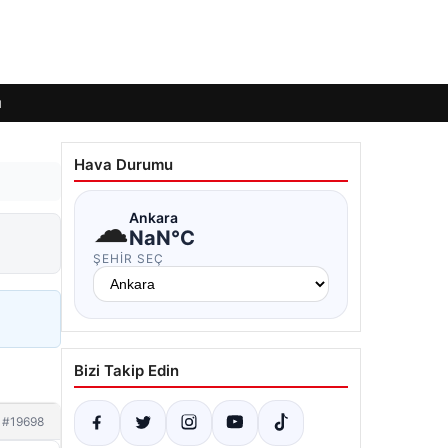
ı
Hava Durumu
☁
Ankara
NaN°C
ŞEHIR SEÇ
Bizi Takip Edin
#19698